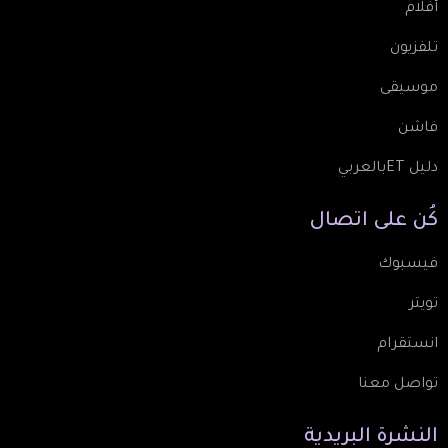
أفلام
تلفزيون
موسيقى
فاشن
دليل ETبالعربي
كُن
على
اتصال
فيسبوك
تويتر
انستقرام
تواصل معنا
النشرة
البريدية