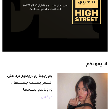
قم بتحميل ملف صورة (JPG أو PNG أو WEBP).
الحد الأقصى للحجم: 3 ميجابايت.
لا
يفوتكم
جورجينا رودريغيز ترد على
التنمر بسبب جسمها..
ورونالدو يدعمها
ميكس