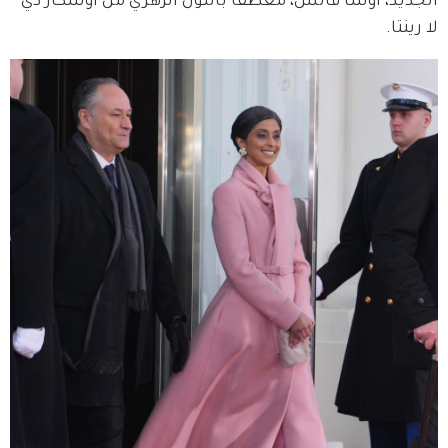
الجديد، أوشا فانس، معطفاً باللون الزهريّ من أوسكار دي 
لا رينتا.