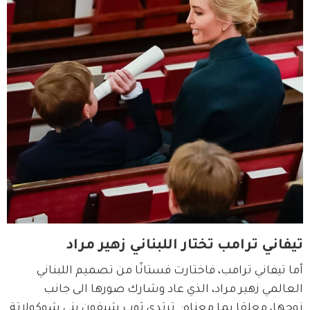
تيفاني ترامب تختار اللبناني زهير مراد
أما تيفاني ترامب، فاختارت فستانًا من تصميم اللبناني 
العالمي زهير مراد، الذي عاد وشارك صورها الى جانب 
زوجها، معلقا بما معناه:  ترتدي ثوب شيفون بني شوكولاتة 