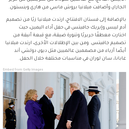
الجازار، وأضافت ميلانيا بروش ماسي من هاري وينستون.
بالإضافة إلى فستان الافتتاح، ارتدت ميلانيا زيًا من تصميم 
آدم ليبس وإيريك جافيتس في حفل أداء اليمين، حيث 
اختارت معطفًا حريريًا وتنورة ضيقة، مع قبعة أنيقة من 
تصميم جافيتس. ومن بين الإطلالات الأخرى، ارتدت ميلانيا 
أيضًا أزياء من مصممين عالميين مثل ديور، دولشي آند 
غابانا، سان لوران في مناسبات مختلفة خلال الحفل.
Embed from Getty Images