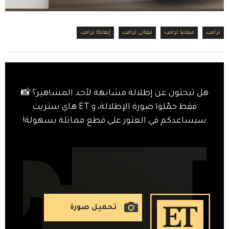
ترامب
ميلانيا ترامب
تيفاني ترامب
إيفانكا ترامب
هل تبحثون عن إطلالة مشابهة لأحد المشاهير؟ 📸
فقط حمّلوا صورة الإطلالة، و ET هاي ستريت
سيساعدكم في العثور على قطع مماثلة بسهولة!
تحميل صورة