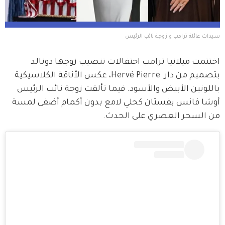
سيدات عائلة ترامب و زوجة نائب الرئيس
اختتمت ميلانيا ترامب احتفالات تنصيب زوجها دونالد 
بتصميم من دار  Hervé Pierre، عكس الأناقة الكلاسيكية 
باللونين الأبيض والأسود. فيما تألقت زوجة نائب الرئيس 
أوشا فانس بفستان كحلي لامع بدون أكمام أضفى لمسة 
من السحر العصري على الحدث.