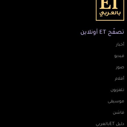
تصفّح
ET
أونلاين
أخبار
فيديو
صور
أفلام
تلفزيون
موسيقى
فاشن
دليل ETبالعربي