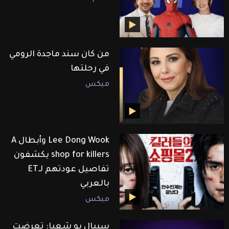
من كان سند ماجدة الرومي
في رحلتها
ميكس
Lee Dong Wook وأبطال A
shop for killers يكشفون
تفاصيل عودتهم لـET
بالعربي
ميكس
سيبال بو شعيا: تعرضت