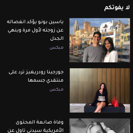
لا
يفوتكم
ياسين بونو يؤكد انفصاله
عن زوجته لأول مرة وينهي
الجدل
ميكس
جورجينا رودريغيز ترد على
منتقدي جسمها
ميكس
وفاة صانعة المحتوى
الأمريكية سيدني تاول عن