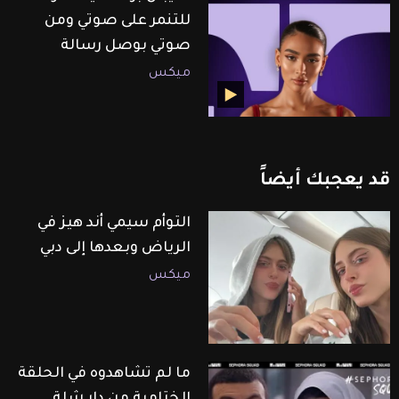
للتنمر على صوتي ومن
صوتي بوصل رسالة
ميكس
قد
يعجبك
أيضاً
التوأم سيمي أند هيز في
الرياض وبعدها إلى دبي
ميكس
ما لم تشاهدوه في الحلقة
الختامية من دار شلة