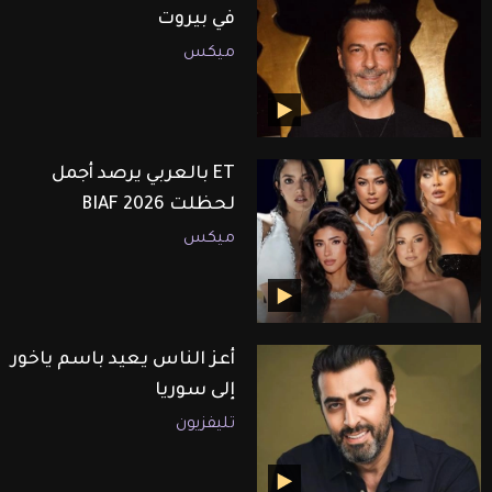
في بيروت
ميكس
ET بالعربي يرصد أجمل
لحظلت BIAF 2026
ميكس
أعز الناس يعيد باسم ياخور
إلى سوريا
تليفزيون