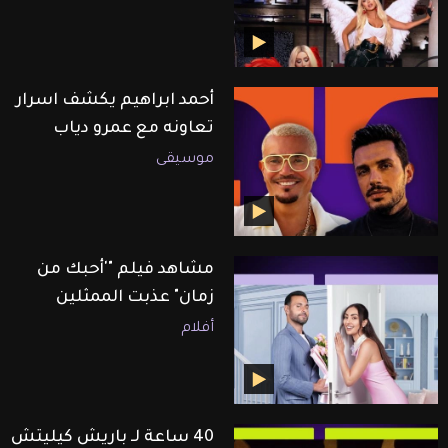
أحمد ابراهيم يكشف اسرار
تعاونه مع عمرو دياب
موسيقى
مشاهد فيلم "'أحبك من
زمان" عذبت الممثلين
أفلام
40 ساعة لـ باريش كيليتش