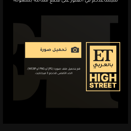
سيساعدكم في العثور على قطع مماثلة بسهولة!
تحميل صورة
قم بتحميل ملف صورة (JPG أو PNG أو WEBP).
الحد الأقصى للحجم: 3 ميجابايت.