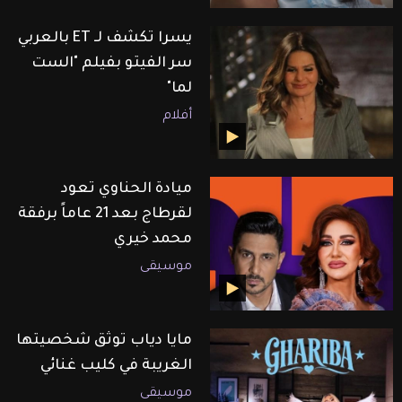
يسرا تكشف لـ ET بالعربي
سر الفيتو بفيلم "الست
لما"
أفلام
ميادة الحناوي تعود
لقرطاج بعد 21 عاماً برفقة
محمد خيري
موسيقى
مايا دياب توثق شخصيتها
الغريبة في كليب غنائي
موسيقى