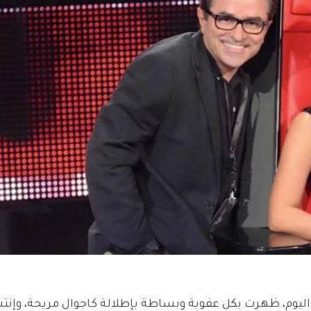
ليوم، ظهرت بكل عفوية وبساطة بإطلالة كاجوال مريحة، وإنتش