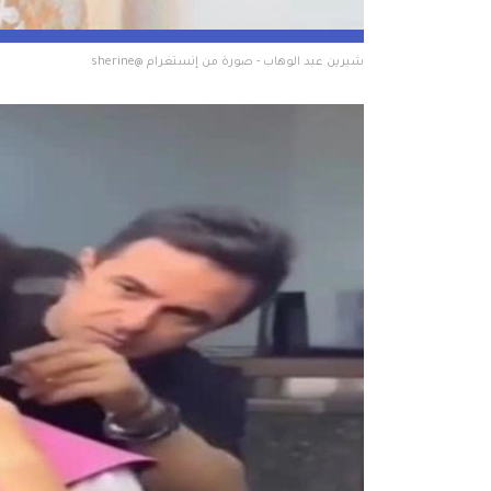
شيرين عبد الوهاب - صورة من إنستغرام @sherine