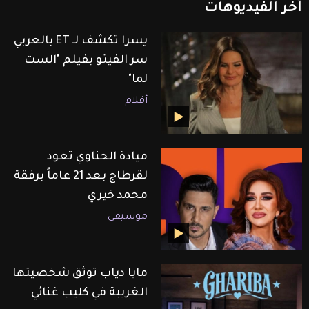
آخر
الفيديوهات
يسرا تكشف لـ ET بالعربي
سر الفيتو بفيلم "الست
لما"
أفلام
ميادة الحناوي تعود
لقرطاج بعد 21 عاماً برفقة
محمد خيري
موسيقى
مايا دياب توثق شخصيتها
الغريبة في كليب غنائي