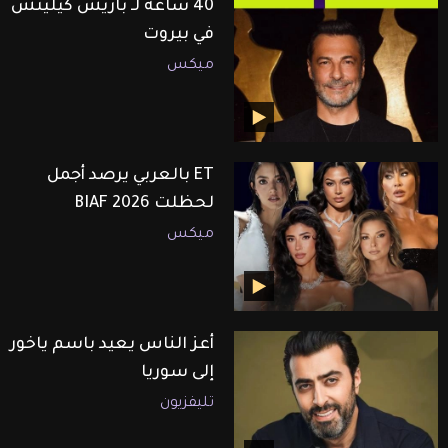
40 ساعة لـ باريش كيليتش
في بيروت
ميكس
ET بالعربي يرصد أجمل
لحظلت BIAF 2026
ميكس
أعز الناس يعيد باسم ياخور
إلى سوريا
تليفزيون