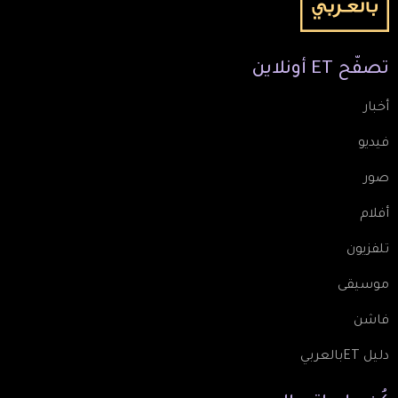
تصفّح
ET
أونلاين
أخبار
فيديو
صور
أفلام
تلفزيون
موسيقى
فاشن
دليل ETبالعربي