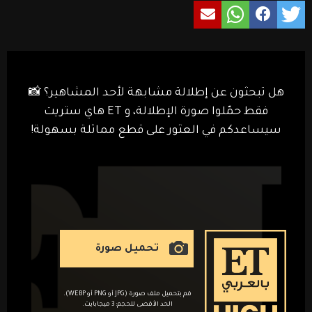
هل تبحثون عن إطلالة مشابهة لأحد المشاهير؟ 📸
فقط حمّلوا صورة الإطلالة، و ET هاي ستريت
سيساعدكم في العثور على قطع مماثلة بسهولة!
تحميل صورة
قم بتحميل ملف صورة (JPG أو PNG أو WEBP).
الحد الأقصى للحجم: 3 ميجابايت.