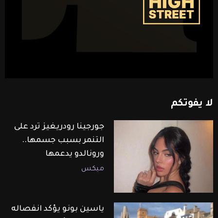
لا
يفوتكم
جورجينا رودريغيز ترد على
التنمر بسبب جسمها..
ورونالدو يدعمها
ميكس
ياسين بونو يؤكد انفصاله