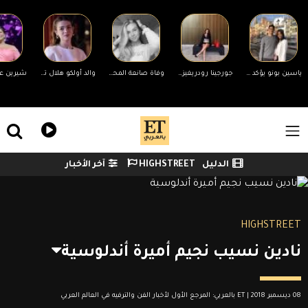
Skip to main conten
ياسين بونو يؤكد انفصاله عن زوجته لأول مرة وينهي الجدل
جورجينا رودريغيز ترد على منتقدي جسمها
وفاة صانعة المحتوى الأمريكية سيدني تاول عن عمر 26 عامًا
والد أولكو هلال تشيفتشي يتهم زميلها هاكان شيلبي بإقامة علاقة مع قاصر ويتقدم ببلاغ رسمي
ile Menu
الدليل
HIGHSTREET
آخر الأخبار
Watch menu
HIGHSTREET
نادين نسيب نجيم أميرة أندلوسية
08 ديسمبر 2018 | ET بالعربي: المرجع الأول لأخبار الفن والترفيه في العالم العربي