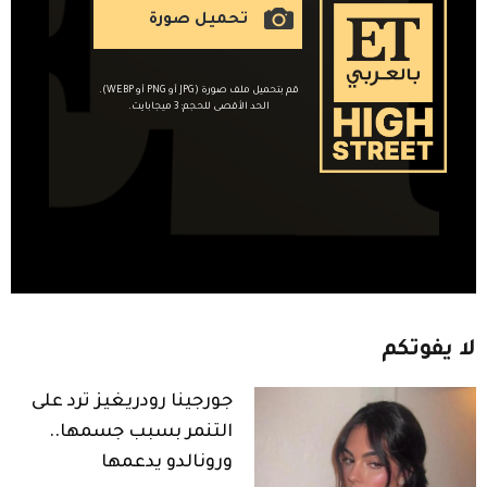
تحميل صورة
قم بتحميل ملف صورة (JPG أو PNG أو WEBP).
الحد الأقصى للحجم: 3 ميجابايت.
لا
يفوتكم
جورجينا رودريغيز ترد على
التنمر بسبب جسمها..
ورونالدو يدعمها