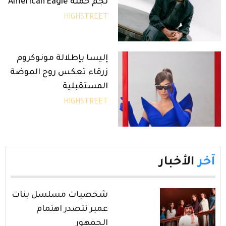
نجم حملة American Eagle
HIGHSTREET
إليسا بإطلالة مونوكروم
زرقاء تعكس روح الموضة
المستقبلية
HIGHSTREET
آخر
الأخبار
شخصيات مسلسل بنات
عمير تتصدر اهتمام
الجمهور