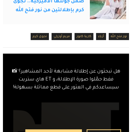
ضمن جولتها الأميركية.. نجوى
كرم بإطلالتين من نور فتح الله
نور فتح الله
أزياء
كارينا كابور
مريم أوزرلي
نجوى كرم
هل تبحثون عن إطلالة مشابهة لأحد المشاهير؟ 📸
فقط حمّلوا صورة الإطلالة، و ET هاي ستريت
سيساعدكم في العثور على قطع مماثلة بسهولة!