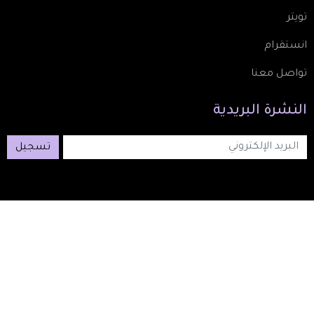
تويتر
انستقرام
تواصل معنا
النشرة
البريدية
تسجيل
2026 © TM CBS Studios Inc. All Rights Reserved.
Footer: Social Media
Footer
من نحن
اتصل بنا
سياسة الخصوصية و الاستخدام