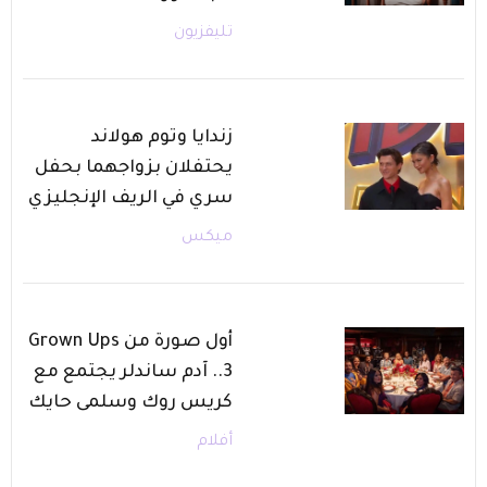
تليفزيون
زندايا وتوم هولاند
يحتفلان بزواجهما بحفل
سري في الريف الإنجليزي
ميكس
أول صورة من Grown Ups
3.. آدم ساندلر يجتمع مع
كريس روك وسلمى حايك
أفلام