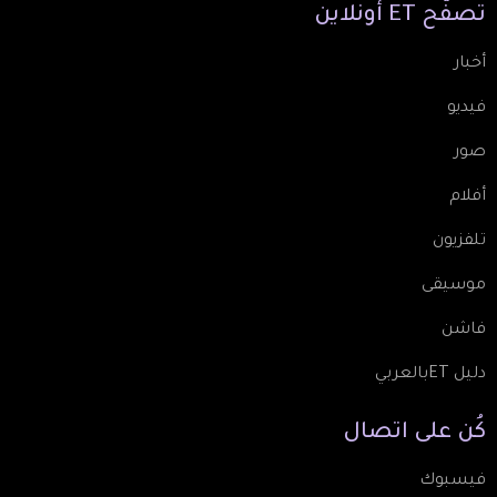
تصفّح
ET
أونلاين
أخبار
فيديو
صور
أفلام
تلفزيون
موسيقى
فاشن
دليل ETبالعربي
كُن
على
اتصال
فيسبوك