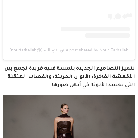
A post shared by Nour Fathallah نور فتح الله (@nourfathallah)
تتميز التصاميم الجديدة بلمسة فنية فريدة تجمع بين 
الأقمشة الفاخرة، الألوان الجريئة، والقصات المتقنة 
التي تجسد الأنوثة في أبهى صورها.