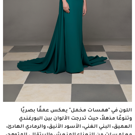
اللون في "همسات مخمل" يعكس عمقًا بصريًا 
وتنوعًا مذهلاً، حيث تدرجت الألوان بين البورغندي 
العميق، البني الغني، الأسود الأنيق، والرمادي الهادئ، 