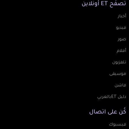
تصفّح
ET
أونلاين
أخبار
فيديو
صور
أفلام
تلفزيون
موسيقى
فاشن
دليل ETبالعربي
كُن
على
اتصال
فيسبوك