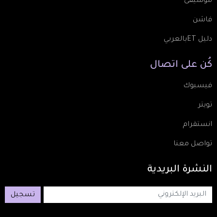
موسيقى
فاشن
دليل ETبالعربي
كُن
على
اتصال
فيسبوك
تويتر
انستقرام
تواصل معنا
النشرة
البريدية
تسجيل