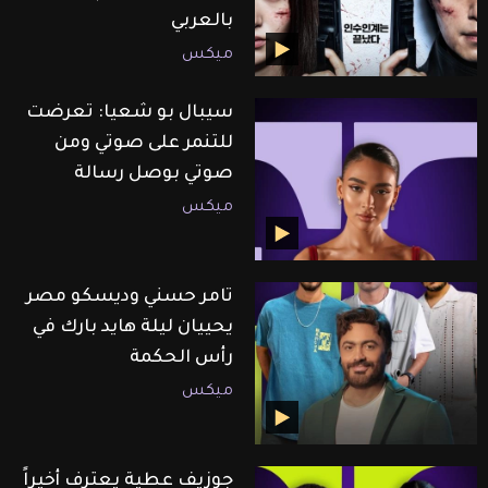
بالعربي
ميكس
سيبال بو شعيا: تعرضت
للتنمر على صوتي ومن
صوتي بوصل رسالة
ميكس
تامر حسني وديسكو مصر
يحييان ليلة هايد بارك في
رأس الحكمة
ميكس
جوزيف عطية يعترف أخيراً