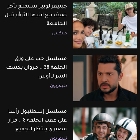
جينيفر لوبيز تستمتع بآخر
صيف مع ابنيها التوأم قبل
الجامعة
ميكس
مسلسل حب على ورق
الحلقة 38 .. مروان يكشف
السر لـ أوس
تليفزيون
مسلسل إسطنبول رأسا
على عقب الحلقة 8 .. قرار
مصيري ينتظر الجميع
تليفزيون