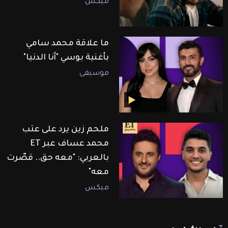
ميكس
ما علاقة محمد سامي
بأغنية بوسي "أنا الدنيا"
موسيقى
ملحم زين يرد على عتب
محمد عساف عبر ET
بالعربي: "معه حق.. قصّرت
معه"
ميكس