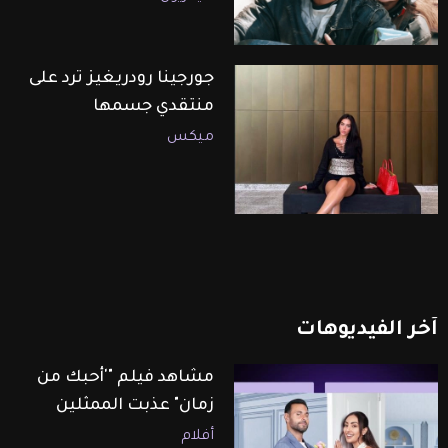
جورجينا رودريغيز ترد على
منتقدي جسمها
ميكس
آخر
الفيديوهات
مشاهد فيلم "'أحبك من
زمان" عذبت الممثلين
أفلام