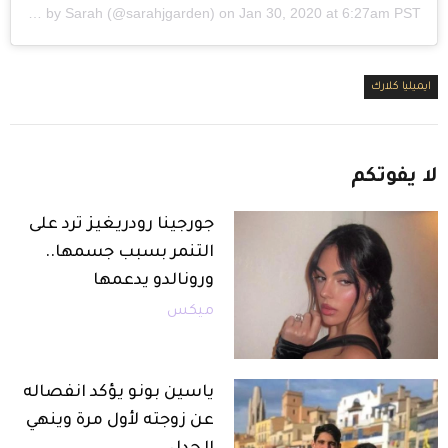
A post shared by
Sarah
(@sarahjgarden) on
Jan 30, 2020 at 6:27am PST
ايميليا كلارك
لا
يفوتكم
جورجينا رودريغيز ترد على
التنمر بسبب جسمها..
ورونالدو يدعمها
ميكس
ياسين بونو يؤكد انفصاله
عن زوجته لأول مرة وينهي