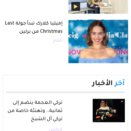
إميليا كلارك تبدأ جولة Last
Christmas من برلين
أفلام
آخر
الأخبار
تركي العجمة ينضم إلى
ثمانية.. وتهنئة خاصة من
تركي آل الشيخ
ميكس