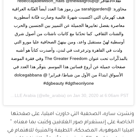
طلاءالأظافر:@rebeccajadewilson_nails @thewallgroup 
محاوَرة: @sarahjgarden من رموز هذا العدد أيضاً الفنّانة العراقية 
هيف كهرمان التي اكتسبت شهرةً عالمية وصارت فنّانة أسطورية 
معاصرة بفضل تعابيرها الجميلة عن التمييز بين الجنسين والحرب 
والشتات الثقافي. كما تحدّثنا مع كاتبات ناشئات من أصول شرق 
أوسطية لهنّ مستقبل واعد، ومن بينهنّ الصحافية عليا مورو التي 
ولدت في القاهرة وترعرعت في لندن، وأصدرت كتاباً هو أشبه 
بالمذكّرات تحت عنوان The Greater Freedom وفي فقرة الموضة 
صفحات جميلة عن أروع فساتين هذا الموسم. يتوفّر هذا العدد في 
الأسواق ابتداءً من الأول من شباط/ فبراير! @dolcegabbana 
#dgbeauty #dgtheonlyone
red by
ELLE Arabia
(@elle_arabia) on
Jan 30, 2020 at 6:06am PST
ونشرت ساره، الصحفية التي حاورت اميليا، على صفحتها 
الخاصة على إنستغرام صور الغلافين وكتبت بما معناه: " 
اميليا الموهوبة، المضحكة، اللطيفة والمثيرة للاهتمام في 