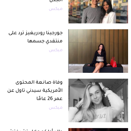
الجدل
ميكس
جورجينا رودريغيز ترد على
منتقدي جسمها
ميكس
وفاة صانعة المحتوى
الأمريكية سيدني تاول عن
عمر 26 عامًا
ميكس