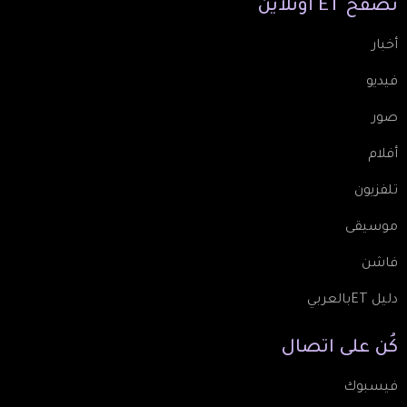
تصفّح
ET
أونلاين
أخبار
فيديو
صور
أفلام
تلفزيون
موسيقى
فاشن
دليل ETبالعربي
كُن
على
اتصال
فيسبوك