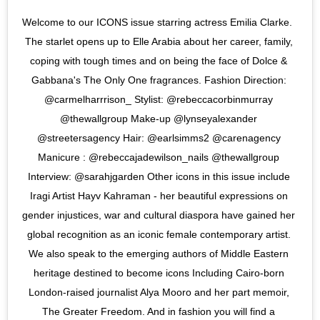
Welcome to our ICONS issue starring actress Emilia Clarke. 
The starlet opens up to Elle Arabia about her career, family, 
coping with tough times and on being the face of Dolce & 
Gabbana's The Only One fragrances. Fashion Direction: 
@carmelharrrison_ Stylist: @rebeccacorbinmurray 
@thewallgroup Make-up @lynseyalexander 
@streetersagency Hair: @earlsimms2 @carenagency 
Manicure : @rebeccajadewilson_nails @thewallgroup 
Interview: @sarahjgarden Other icons in this issue include 
Iragi Artist Hayv Kahraman - her beautiful expressions on 
gender injustices, war and cultural diaspora have gained her 
global recognition as an iconic female contemporary artist. 
We also speak to the emerging authors of Middle Eastern 
heritage destined to become icons Including Cairo-born 
London-raised journalist Alya Mooro and her part memoir, 
The Greater Freedom. And in fashion you will find a 