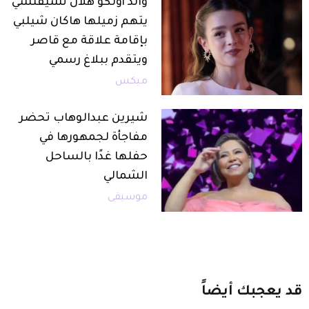
والد أولكو هلال تشيفتشي
يتهم زميلها هاكان شيلبي
بإقامة علاقة مع قاصر
ويتقدم ببلاغ رسمي
ميكس
شيرين عبدالوهاب تحضر
مفاجأة لجمهورها في
حفلها غدًا بالساحل
الشمالي
موسيقى
قد
يعجبك
أيضاً