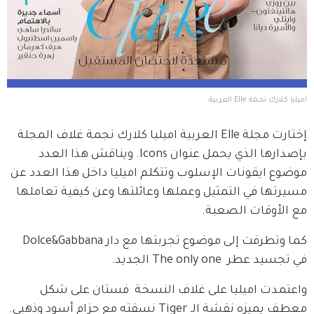
اميليا كلارك نجمة Elle العربية
إختارت مجلة Elle العربية اميليا كلارك نجمة غلاف المجلة 
بإصدارها الذي يحمل عنوان Icons. ويناقش هذا العدد 
موضوع ايقونات الإسلوب وتتكلم اميليا داخل هذا العدد عن 
مسيرتها في التمثيل وعملها وعائلتها وعن كيفية تعاملها 
مع الأوقات الصعبة.
كما وتطرقت إلى موضوع تجربتها مع دار Dolce&Gabbana 
في تجسيد عطر  The only one الجديد. 
واعتمدت اميليا على غلاف النسخة  فستان على شكل 
معطف يميزه نقشة الـ Tiger نسقته مع حزام أسود وذهبي.