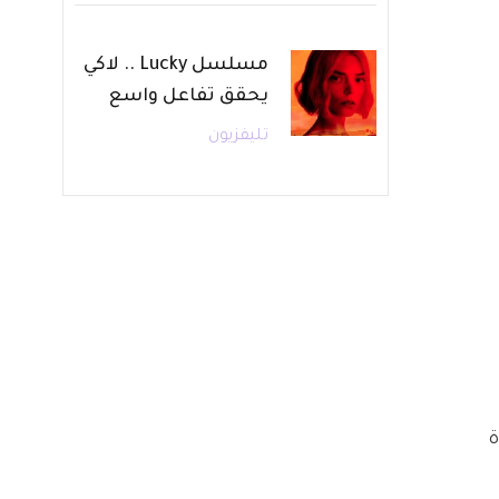
مسلسل Lucky .. لاكي
يحقق تفاعل واسع
تليفزيون
 