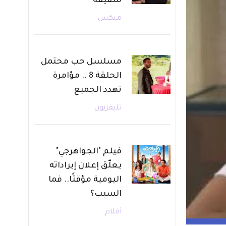
شقيقه
ميكس
مسلسل حب محتمل
الحلقة 8 .. مؤامرة
تهدد الجميع
تليفزيون
فيلم "الجواهرجي"
يعلّق إعلان إيراداته
اليومية مؤقتًا.. فما
السبب؟
أفلام