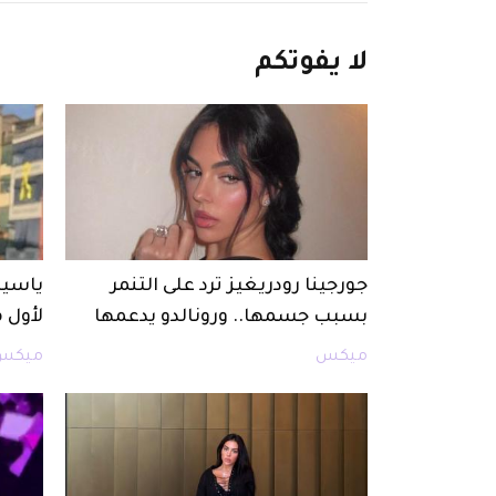
لا
يفوتكم
جورجينا رودريغيز ترد على التنمر
ياسين
بسبب جسمها.. ورونالدو يدعمها
لأول 
ميكس
ميكس