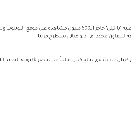
وكشف بلطي أن لحمودة فضل كبير في تجاوز أغنية "يا ليلي" حاجز الـ500 مليون مشاهدة على موقع ا
ة للتعاون مجددا في ديو غنائي سيطرح قريبا.
 كمان عم بتحقق نجاح كبير ،وحالياً عم بحضر لألبومه الجديد الل