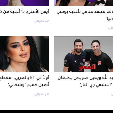
اقة محمد سامي بأغنية بوسي
أيمن الأعتر بـ 15 أغنية من 5 لهجات
دنيا"
موسيقى
ى
بد الله ويحيى صويص يطلقان
أولاً في ET بالعربي.. 
"النشمي زي النار"
أصيل هميم "وشكالي"
موسيقى