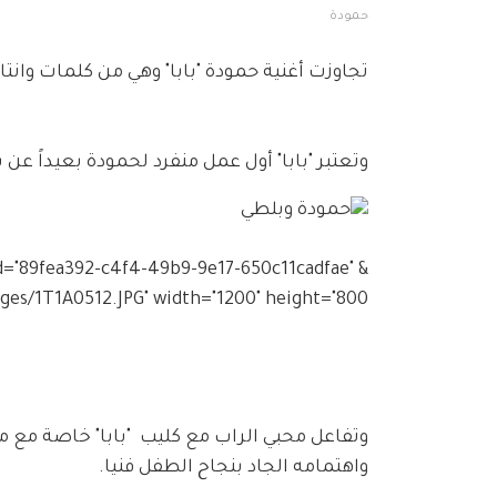
حمودة
تجاوزت أغنية حمودة "بابا" وهي من كلمات وانتاج بلطي الـ  8 مليون مشاه
وتعتبر "بابا" أول عمل منفرد لحمودة بعيداً عن 
uuid="89fea392-c4f4-49b9-9e17-650c11cadfae" 
mages/1T1A0512.JPG" width="1200" height="800">
وتفاعل محبي الراب مع كليب  "بابا" خاصة مع 
واهتمامه الجاد بنجاح الطفل فنيا.