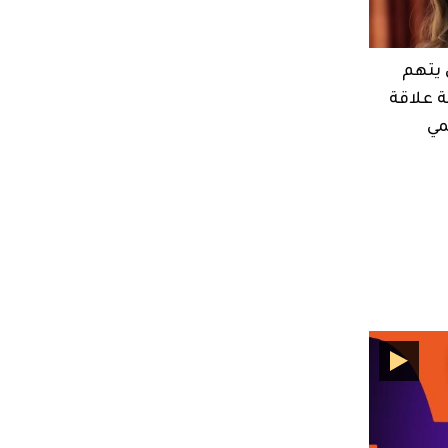
 يتهم
ة علاقة
مي