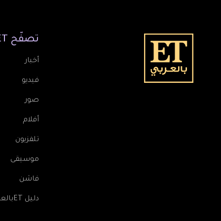
تصفّح
ET
أخبار
فيديو
صور
أفلام
تلفزيون
موسيقى
فاشن
دليل ETبالعربي