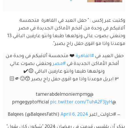
وكتبت عبر إكس : " حفل العيد في القاهرة  متحمسة 
ألاقيكم في وحدة من أفخم الأماكن الجديدة في مصر 
وحنغني بصوت عالي ونولعها طبعا وانتو عارفين الباقي 13 
موعدنا واذا مو اقوى حفل راح يصير".
حفل العيد في 
#القاهرة
 ❤️ متحمسة ألاقيكم في وحدة من 
أفخم الأماكن الجديدة في 
#مصر
 وحنغني بصوت عالي 
ونولعها طبعا وانتو عارفين الباقي 😌✔️
١٣ ابريل موعدنا واذا مو اقوى حفل راح يصير 😙🙂🫵🏻
@tamerabdelmoniempmg 
pic.twitter.com/TuhA2F3JyH
@pmgegyptofficial 
— #حاولت_اغير Balqees (@BalqeesFathi)
April 6, 2024
يذكر أن بلقيس قدمت في رمضان 2024 "شكون كان يقول" 