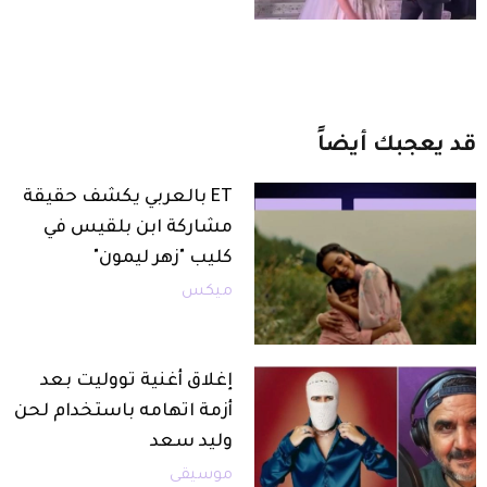
قد
يعجبك
أيضاً
ET بالعربي يكشف حقيقة
مشاركة ابن بلقيس في
كليب "زهر ليمون"
ميكس
إغلاق أغنية تووليت بعد
أزمة اتهامه باستخدام لحن
وليد سعد
موسيقى