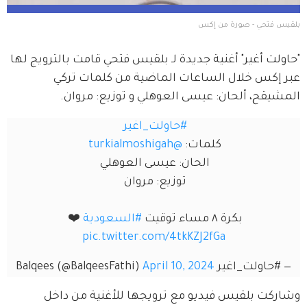
بلقيس فتحي - صورة من إكس
"حاولت أغير" أغنية جديدة لـ بلقيس فتحي قامت بالترويج لها 
عبر إكس خلال الساعات الماضية من كلمات تركي 
المشيقح، ألحان: عيسى العوهلي و توزيع: مروان.
#حاولت_اغير
كلمات: 
@turkialmoshigah
الحان: عيسى العوهلي 
توزيع: مروان 
بكرة ٨ مساء توقيت 
#السعودية
 ❤️ 
pic.twitter.com/4tkKZJ2fGa
— #حاولت_اغير Balqees (@BalqeesFathi)
April 10, 2024
وشاركت بلقيس فيديو مع ترويجها للأغنية من داخل 