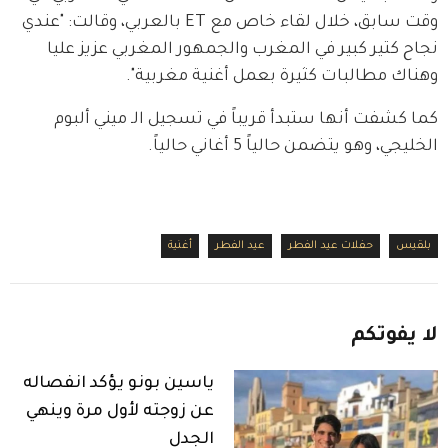
وقت سابق، خلال لقاء خاص مع ET بالعربي، وقالت: "عندي 
نجاح كتير كبير في المغرب والجمهور المغربي عزيز عليا 
وهناك مطالبات كثيرة بعمل أغنية مغربية".
كما كشفت أنها ستبدأ قريباً في تسجيل الـ ميني ألبوم 
الخليجي، وهو يتضمن حالياً 5 أغاني حالياً.
بلقيس
حفلات عيد الفطر
عيد الفطر
أغنية
لا
يفوتكم
ياسين بونو يؤكد انفصاله
عن زوجته لأول مرة وينهي
الجدل