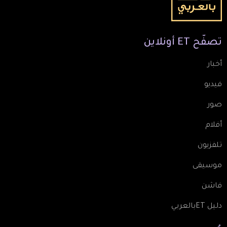
تصفّح
ET
أونلاين
أخبار
فيديو
صور
أفلام
تلفزيون
موسيقى
فاشن
دليل ETبالعربي