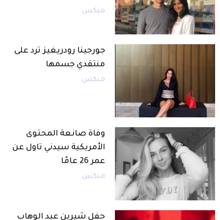
ميكس
جورجينا رودريغيز ترد على
منتقدي جسمها
ميكس
وفاة صانعة المحتوى
الأمريكية سيدني تاول عن
عمر 26 عامًا
ميكس
حفل شيرين عبد الوهاب