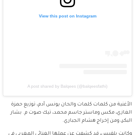
View this post on Instagram
A post shared by Balqees (@balqeesfathi)
الأغنية من كلمات كلمات والحان يونس آدم، توزيع حمزة 
الغازي، مكس وماستر جاسم محمد، تيك صوت م. بشار 
البكر، ومن إخراج هشام الجباري.
وكانت بلقيس، قد كشفت عن عملها الغنائي المغربي في 