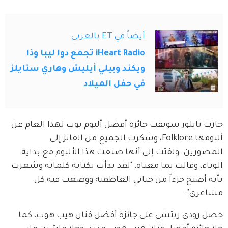
أيضاً في ET بالعربي
iHeart Radio تجمع دوا ليبا وذا
ويكند وبيلي أيليش وهاري ستايلز
في حفل الميلاد
حازت تايلور سويفت جائزة أفضل ألبوم بوب لهذا العام عن 
ألبومها Folklore، وشكرت الجميع من الفانز إلى 
المصورين. ولفتت إلى أنها صنعت هذا الألبوم مع بداية 
الوباء، وقالت بما معناه: "لقد بدأت بكتابة كلماته وشعرت 
بأنه أصبح جزءاً من حياتي العاطفية ووضعت فيه كل 
مشاعري".
حصل رودي ريتشي على جائزة أفضل فنان هيب هوب، كما 