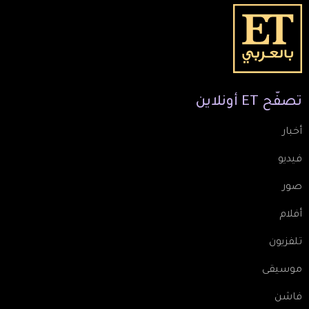
تصفّح
ET
أونلاين
أخبار
فيديو
صور
أفلام
تلفزيون
موسيقى
فاشن