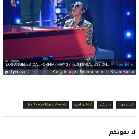
إلتون جون
ذا ويكند
أريانا غراندي
iHeartRadio Music Awards
لا
يفوتكم