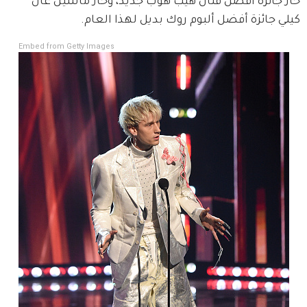
حاز جائزة أفصل فنان هيب هوب جديد، وحاز ماشين غان 
كيلي جائزة أفضل ألبوم روك بديل لهذا العام.
Embed from Getty Images