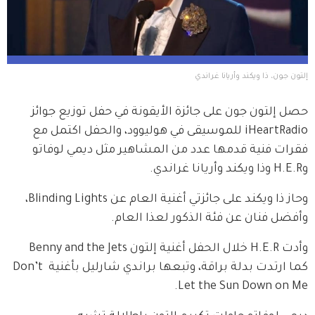
إلتون جون، ذا ويكند وأريانا غراندي
حصل إلتون جون على جائزة الأيقونة في حفل توزيع جوائز 
iHeartRadio للموسيقى في هوليوود، والحفل اكتمل مع 
فقرات فنية قدمها عدد من المشاهير مثل ديمي لوفاتو 
وH.E.R وذا ويكند وأريانا غراندي.
وحاز ذا ويكند على جائزتي أغنية العام عن Blinding Lights، 
وأفضل فنان عن فئة الذكور لعذا العام.
وأدت H.E.R خلال الحفل أغنية إلتون Benny and the Jets 
كما ارتدت بدلة براقة، وتبعها براندي شارليل بأغنية Don’t 
Let the Sun Down on Me.