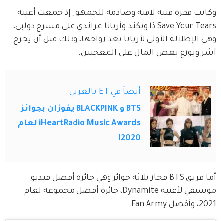
وكانت فقرة فنية لافتة وصادمة للجمهور إذ جمعت أغنية 
Save Your Tears ذا ويكند وأريانا غراندي على مسرح دولبي، 
وهي الإطلالة الأولى لأريانا بعد زواجها، وذلك قبل أن يخرج 
آشر ويوزع بعض المال على المعجبين.
أيضاً في ET بالعربي
BTS و BLACKPINK يفوزان بجوائز
iHeartRadio Music Awards لعام
2020!
أما فريق BTS فحاز ثلاثة جوائز وهي جائزة أفضل فيديو 
موسيقي لأغنية Dynamite، جائزة أفضل مجموعة لعام 
2021، وأفضل Fan Army.