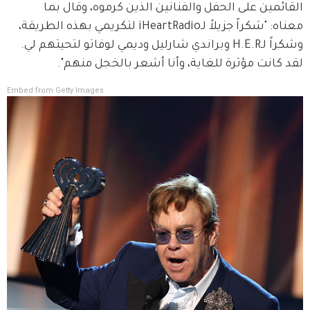
القائمين على الحفل والفنانين الذين كرموه، وقال بما 
معناه: "شكراً جزيلاً لـiHeartRadio لتكريمي بهذه الطريقة، 
وشكراً لـH.E.R وبراندي شارليل وديمي لوفاتو لتحيتهم لي. 
لقد كانت مؤثرة للغاية، وأنا أشعر بالخجل منهم".
Embed from Getty Images