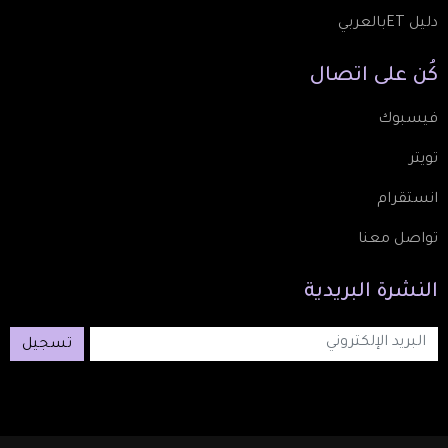
دليل ETبالعربي
كُن
على
اتصال
فيسبوك
تويتر
انستقرام
تواصل معنا
النشرة
البريدية
تسجيل