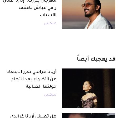
مهرجان بنزرت.. إدارة أعمال
رامي عياش تكشف
الأسباب
ميكس
قد
يعجبك
أيضاً
أريانا غراندي تقرر الابتعاد
عن الأضواء بعد انتهاء
جولتها الغنائية
ميكس
هل تعيش أريانا غراندي