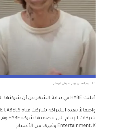
BTS وجاستن بيبر وديمي لوفاتو
أعلنت HYBE في بداية الشهر عن أن شركتها الفرعية Big Hit Label استحوذت على حصة Ithaca Holdings بالكامل.
Entertainment، K وغيرها من الأقسام.