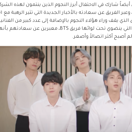
أيضاً شارك في الاحتفال أبرز النجوم الذين ينتمون لهذه الشرك
BT الذي تحدث أحد أفراده في الفيديو وهو RM، وعبر الفريق عن سعادته بالأخبار الجديدة التي تثير الره
ر وأريانا غراندي وJ Balvin والفريق الذي يقف وراء هؤلاء النجوم بالإضافة إلى عدد كبير من الفنان
الرائعين الذين انضموا إلى HYBE وهي الشركة التي ينضوي تحت لوائها فريق BTS، معب