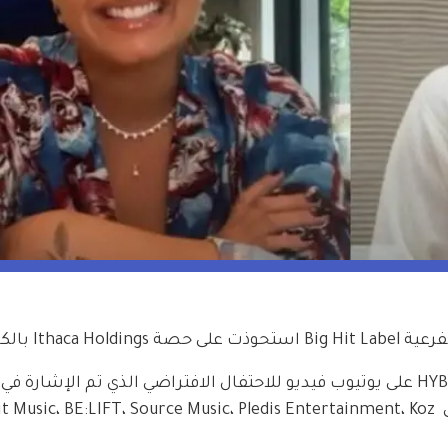
واحتفالاً بهذه الشراكة شاركت قناة HYBE LABELS على يوتيوب فيديو للاحتفال الافتراضي الذي تم الإشا
شركات الإنتاج التي تتضمنها شركة HYBE وهي Music، BE:LIFT، Source Music، Pledis Entertainment، Koz