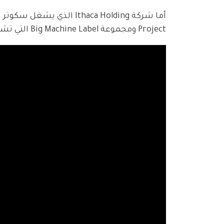
Project ومجموعة Big Machine Label التي تشمل النجوم جاستن بيبر، أريانا غراندي، J Balvin، ديمي لوفاتو وغيرهم.