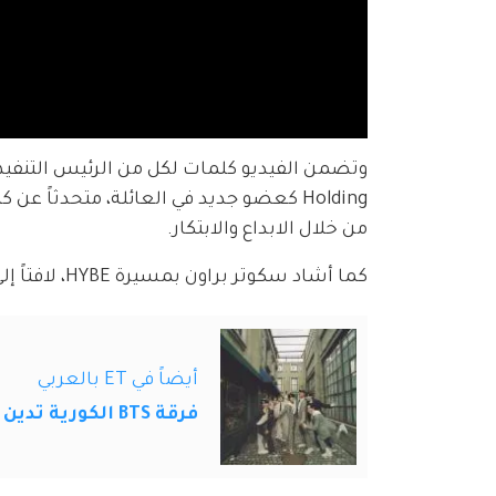
Holding كعضو جديد في العائلة، متحدثاً
من خلال الابداع والابتكار.
كما أشاد سكوتر براون بمسيرة HYBE، لافتاً إلى ابتكارات الشركتين في صناعة الموسيقى العالمية.
أيضاً في ET بالعربي
فرقة BTS الكورية تدين العنف وتدعو إلى وقف العنصرية ضد الآسيويين