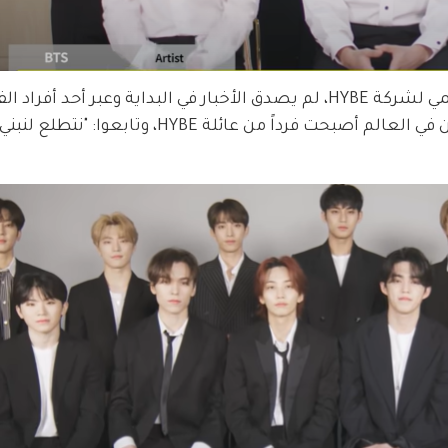
فريق SEVENTEEN أيضاً من بين الفرق التي تنتمي لشركة HYBE، لم يصدق الأخبار في البداية وعبر أحد
سعادتهم بأن شركة عالمية تضم أهم الفنانين في العالم أصبحت فرداً من عائلة HYBE، وتابعوا: "نتطلع لنب