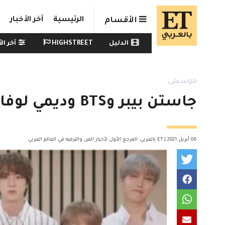
Skip to main conten
الرئيسية
آخر الأخبار
الأقسام
Watch menu
الدليل
HIGHSTREET
آخر الأ
موسيقى
جاستن بيبر وBTS وديمي لوفاتو يحتفلون بانضمامهم لعائلة واحدة
06 أبريل 2021 | ET بالعربي: المرجع الأول لأخبار الفن والترفيه في العالم العربي