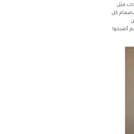
ات مثل 
بة مع انضمام كل 
ين 
رين عن سعادتهم بأنهم أصبحوا 