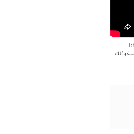
بانغ سي هيوك، الذي رحب بـ Ithaca 
مية وذلك 