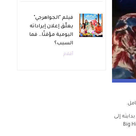
فيلم "الجواهرجي"
يعلّق إعلان إيراداته
اليومية مؤقتًا.. فما
السبب؟
أفلام
رة في بدايته إلى 
Big Hit  