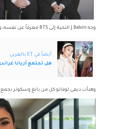
وجه J Balvin التحية إلى BTS معرفاً عن نفسه، ومعبراً عن سعادته بهذا التعاون بين الشركتين.
أيضاً في ET بالعربي
هل تجتمع أريانا غران
وهنأت ديمي لوفاتو كل من بانغ وسكوتر بجمع كل من HYBE وايثاكا القابضة ضمن عائلة واحدة على