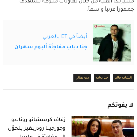
مسيرتها الفنية من خلال تعاونات متنوعة تستهدف 
جمهوراً عربياً واسعاً.
أيضاً في ET بالعربي
جنا دياب مفاجأة ألبوم سهران
الشاب خالد
جنا دياب
ديو غنائي
لا
يفوتكم
زفاف كريستيانو رونالدو
وجورجينا رودريغيز يتحوّل