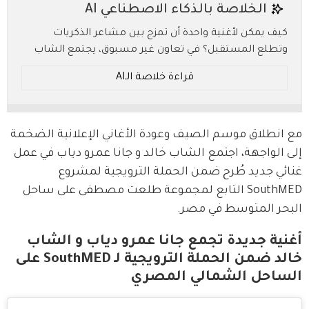
الخلاصة بالذكاء الاصطناعي AI
كيف يمكن لأغنية واحدة أن تمزج بين مشاعر الذكريات
وتطلع المستقبل؟ في تعاون غير مسبوق، يجتمع الشاب
خالد وجنى عمرو دياب لإحياء أجواء الصيف المصرية، مما
قراءة خلاصة الـAI
يثير تساؤلات حول القوة الدائمة للأجيال الموسيقية
المتعاقبة. كيف تسهم الكلمات والألحان في رسم رحلة
موسيقية جديدة؟
مع انطلاق موسم الصيف وعودة الأغاني الإعلانية الضخمة 
* ملخص بالـ AI.. يُرجى الرجوع إلى النص الأصلي للتفاصيل.
إلى الواجهة، اجتمع الشاب خالد و جانا عمرو دياب في عمل 
غنائي جديد طُرح ضمن الحملة الترويجية لمشروع 
SouthMED التابع لمجموعة طلعت مصطفى على ساحل 
البحر المتوسط في مصر.
أغنية جديدة تجمع جانا عمرو دياب و الشاب
خالد ضمن الحملة الترويجية لـ SouthMED على
الساحل الشمالي المصري