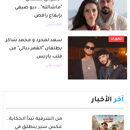
"ماشالله".. ديو صيفي
بإيقاع راقص
موسيقى
تطورات
سعد لمجرد و محمد شاكر
يطلقان "القمر ديالي" من
قلب باريس
موسيقى
آخر
الأخبار
من الشرقية تبدأ الحكاية..
عكس سير ينطلق في