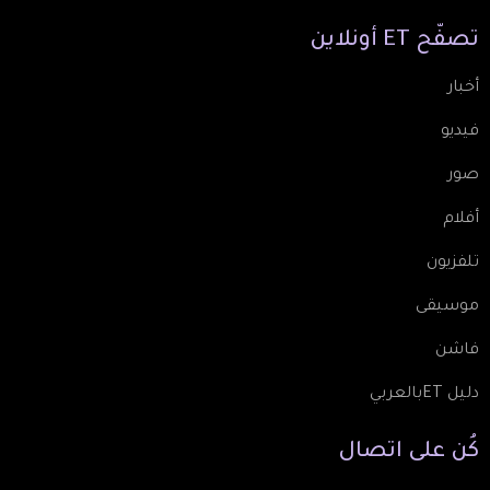
تصفّح
ET
أونلاين
أخبار
فيديو
صور
أفلام
تلفزيون
موسيقى
فاشن
دليل ETبالعربي
كُن
على
اتصال