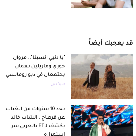
قد
يعجبك
أيضاً
"يا دنيي انسينا".. مروان
خوري وماريلين نعمان
يجتمعان في ديو رومانسي
ميكس
بعد 10 سنوات من الغياب
عن قرطاج.. الشاب خالد
يكشف لـET بالعربي سر
استمراره