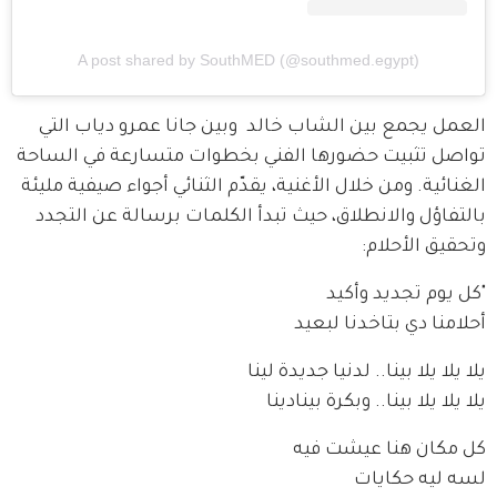
A post shared by SouthMED (@southmed.egypt)
العمل يجمع بين الشاب خالد  وبين جانا عمرو دياب التي 
تواصل تثبيت حضورها الفني بخطوات متسارعة في الساحة 
الغنائية. ومن خلال الأغنية، يقدّم الثنائي أجواء صيفية مليئة 
بالتفاؤل والانطلاق، حيث تبدأ الكلمات برسالة عن التجدد 
وتحقيق الأحلام:
"كل يوم تجديد وأكيد
أحلامنا دي بتاخدنا لبعيد
يلا يلا يلا بينا.. لدنيا جديدة لينا
يلا يلا يلا بينا.. وبكرة بينادينا
كل مكان هنا عيشت فيه
لسه ليه حكايات