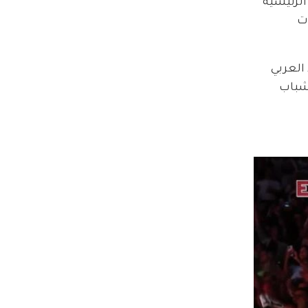
لرئيسية 
ت 
العربي 
شباب 