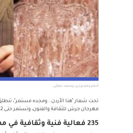
أحلام وملحم زين ومحمد حماقي
مهرجان جرش للثقافة والفنون، وتستمر حتى 2 أغسطس.
235 فعالية فنية وثقافية في مهرجان جرش 39