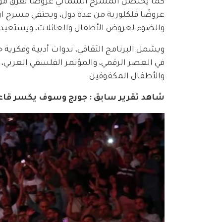
كما يحتضن المسرح الشمالي عروضًا لفرق موسيق
عروضًا فلكلورية من عدة دول، ويحتفي مسرح 
والضوء لعروض الأطفال والعائلات، ويستعيد شا
ويشمل البرنامج الثقافي، ندوات أدبية وفكرية 
في العصر الرقمي، والمؤتمر الفلسفي العرب
والأطفال المكفوفين.
شاهد تقرير سابق : جورج وسوف يكسر قاع