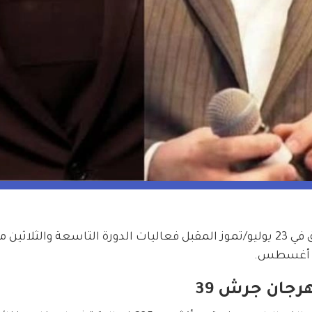
تحت شعار "هنا الأردن.. ومجده مستمر"، تنطلق في 23 يوليو/تموز المقبل فعاليات الدورة التاسعة والثلاثين