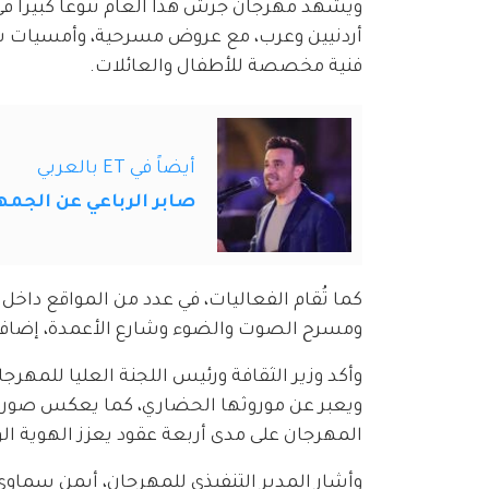
أردنيين وعرب، مع عروض مسرحية، وأمسيات شعر
فنية مخصصة للأطفال والعائلات.
أيضاً في ET بالعربي
صابر الرباعي عن الجمه
كما تُقام الفعاليات، في عدد من المواقع داخل
ومسرح الصوت والضوء وشارع الأعمدة، إضافة
وأكد وزير الثقافة ورئيس اللجنة العليا للمه
ويعبر عن موروثها الحضاري، كما يعكس صورة الأ
المهرجان على مدى أربعة عقود يعزز الهوية الو
وأشار المدير التنفيذي للمهرجان، أيمن سماوي 