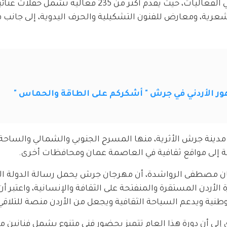
ويشهد مهرجان جرش هذا العام تنوعاً كبيراً في الفعاليات، حيث يقدم أكثر من 235 فعا
ية، ومعارض للفنون التشكيلية والحرف اليدوية، إلى جانب ف
ور الأردني في جرش " أشكركم على الطاقة والحماس "
 مدينة جرش الأثرية، منها المسرح الجنوبي والشمالي والساحة 
 إلى مواقع ثقافية في العاصمة عمان ومحافظات أخرى.
رجان مصطفى الرواشدة، أن مهرجان جرش يحمل رسالة الدولة الأ
ردن المستقرة والمنفتحة على الثقافة والإنسانية، واعتبر أن
طنية ويدعم السياحة الثقافية ويجعل من الأردن منصة للتلاقي 
إلى أن دورة هذا العام تتميز بحضور فني متنوع يشمل فنانين 