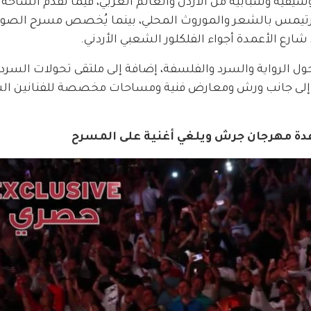
ية وشبابية من الأردن والعالم العربي، فيما تقدم الساحة ا
ارتيمس بالشعر والموروث المحلي، بينما يُخصص مسرح الصو
رع الأعمدة أجواء الفلكلور الشعبي الأردني.
حول الرواية والسرد والفلسفة، إضافة إلى ملتقى تحولات السرد 
ي، إلى جانب ورش ومعارض فنية ومساحات مخصصة للفنانين ال
دة مهرجان جرش ويلغي أغنية على المسرح