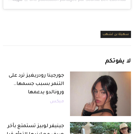
سهيلة بن لشهب
لا
يفوتكم
جورجينا رودريغيز ترد على
التنمر بسبب جسمها..
ورونالدو يدعمها
ميكس
جينيفر لوبيز تستمتع بآخر