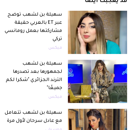
قد
يعجبك
أيضاً
سهيلة بن لشهب توضح
عبر ET بالعربي حقيقة
مشاركتها بعمل رومانسي
تركي
ميكس
سهيلة بن لشهب
لجمهورها بعد تصدرها
الترند الجزائري "شكرا لكم
جميعًا"
ميكس
سهيلة بن لشهب تتعامل
مع عادل سرحان لأول مرة
موسيقى