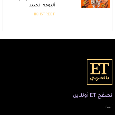
ألبومه الجديد
HIGHSTREET
تصفّح
ET
أونلاين
أخبار