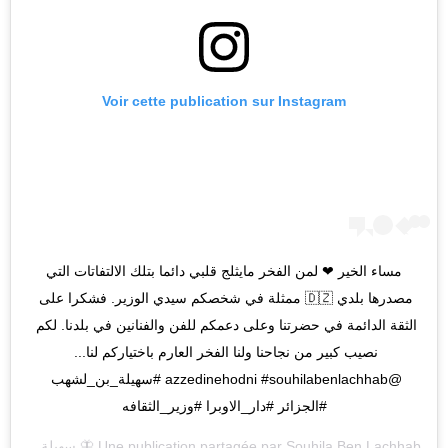
Voir cette publication sur Instagram
مساء الخير ❤ لمن الفخر مايثلج قلبي دائما بتلك الالتفاتات التي 
مصدرها بلدي 🇩🇿 ممثلة في شخصكم سيدي الوزير. فشكرا على 
الثقة الدائمة في حضرتنا وعلى دعمكم للفن والفنانين في بلدنا. لكم 
نصيب كبير من نجاحنا ولنا الفخر العارم باختياركم لنا... 
@azzedinehodni #souhilabenlachhab #سهيلة_بن_لشهب 
#الجزائر #دار_الاوبرا #وزير_الثقافه
Souhila Ben Lachhab 🦋 سهيلة
Une publication partagée par
(@souhilaofficial) le