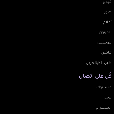
فيديو
صور
أفلام
تلفزيون
موسيقى
فاشن
دليل ETبالعربي
كُن
على
اتصال
فيسبوك
تويتر
انستقرام