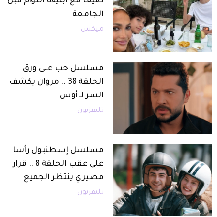
صيف مع ابنيها التوأم قبل
الجامعة
ميكس
مسلسل حب على ورق
الحلقة 38 .. مروان يكشف
السر لـ أوس
تليفزيون
مسلسل إسطنبول رأسا
على عقب الحلقة 8 .. قرار
مصيري ينتظر الجميع
تليفزيون