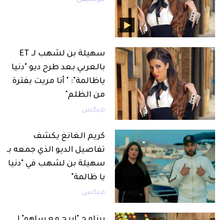
سهيلة بن لشهب لـ ET
بالعربي بعد طرح ديو "دنيا
ياظالمة": " أنا مريت بفترة
من الظلم"
ميكس
كريم الغانغ يكشف
تفاصيل الديو الذي جمعه بـ
سهيلة بن لشهب في "دنيا
يا ظالمة"
ميكس
برنامج "إربح مع ساهو" لـ