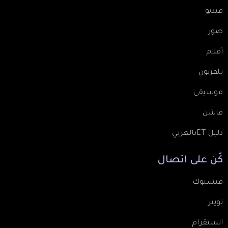
فيديو
صور
أفلام
تلفزيون
موسيقى
فاشن
دليل ETبالعربي
كُن
على
اتصال
فيسبوك
تويتر
انستقرام