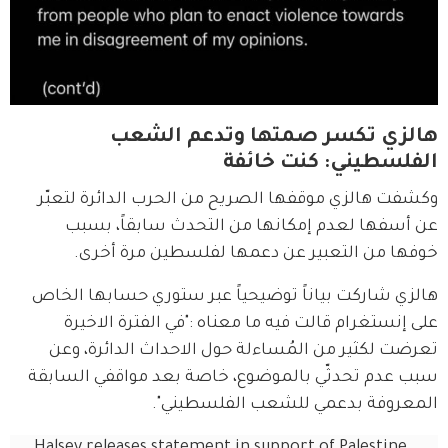
هالزي تكسر صمتها وتدعم الشعب
الفلسطيني: كنت خائفة
وكشفت هالزي موقفها الصريح من الحرب الدائرة لتعبّر 
عن أسفها لعدم إمكانها من التحدث سابقاً، بسبب 
خوفها من التعبير عن دعمها لفلسطين مرة أخرى.
هالزي شاركت بياناً توضيحياً عبر ستوري حسابها الخاص 
على إنستغرام قالت فيه ما معناه :"في الفترة الاخيرة 
تعرضت لكثير من المُساءلة حول الاحداث الدائرة، وعن 
سبب عدم تحدثّي بالموضوع، خاصة بعد مواقفي السابقة 
المعروفة بدعمي للشعب الفلسطيني".
Halsey releases statement in support of Palestine, 