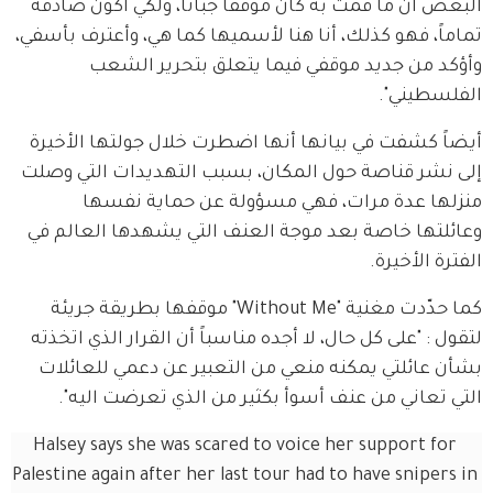
البعض أن ما قمت به كان موقفاً جباناً، ولكي أكون صادقة 
تماماً، فهو كذلك، أنا هنا لأسميها كما هي، وأعترف بأسفي، 
وأؤكد من جديد موقفي فيما يتعلق بتحرير الشعب 
الفلسطيني".
أيضاً كشفت في بيانها أنها اضطرت خلال جولتها الأخيرة 
إلى نشر قناصة حول المكان، بسبب التهديدات التي وصلت 
منزلها عدة مرات، فهي مسؤولة عن حماية نفسها 
وعائلتها خاصة بعد موجة العنف التي يشهدها العالم في 
الفترة الأخيرة.
كما حدّدت مغنية "Without Me" موقفها بطريقة جريئة 
لتقول : "على كل حال، لا أجده مناسباً أن القرار الذي اتخذته 
بشأن عائلتي يمكنه منعي من التعبير عن دعمي للعائلات 
التي تعاني من عنف أسوأ بكثير من الذي تعرضت اليه".
Halsey says she was scared to voice her support for 
Palestine again after her last tour had to have snipers in 