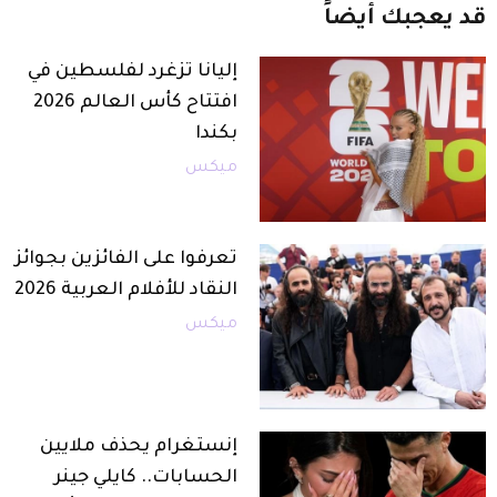
قد
يعجبك
أيضاً
إليانا تزغرد لفلسطين في
افتتاح كأس العالم 2026
بكندا
ميكس
تعرفوا على الفائزين بجوائز
النقاد للأفلام العربية 2026
ميكس
إنستغرام يحذف ملايين
الحسابات.. كايلي جينر