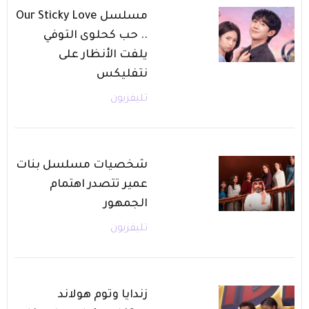
مسلسل Our Sticky Love
.. حب كحلوى التوفي
يلفت الأنظار على
نتفليكس
تليفزيون
شخصيات مسلسل بنات
عمير تتصدر اهتمام
الجمهور
تليفزيون
زندايا وتوم هولاند