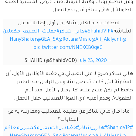
ظيم روتانا وهيئة الترفيه، حيث عرض المسيرة الفنية 
ة ل هاني شاكر قبل بدء الحفل.
لقطات نادرة لهاني شاكر في أولى إطلالاته على 
ة
#ShahidVIP
#هاني_شاكر
#حفلات_الصيف_مكملين_معاكم
@GEA_SA
@RotanaMusic
@Ali_Alalyan
pic.twitter.com/NNEKCB0qeG
July 23, 2020
— SHAHID (@ShahidVOD)
كر صرح لـ علي العلياني في حفله الأونلاين الأول، أن 
نة التي كانت تحصل بينه وبين الراحل عبدالحليم 
م تكن عبء عليه، "كان مثلي الأعلى منذ أيام 
ة"، وقدم أغنية "زي الهوا" للعندليب خلال الحفل.
قال هاني شاكر عن تقليده للعندليب ومقارنته به في 
البدايات؟
#هاني_شاكر
#حفلات_الصيف_مكملين_معاكم