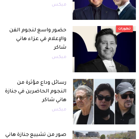
ميكس
ت
حضور واسع لنجوم الفن
والإعلام في عزاء هاني
شاكر
ميكس
رسائل وداع مؤثرة من
النجوم الحاضرين في جنازة
هاني شاكر
ميكس
صور من تشييع جنازة هاني