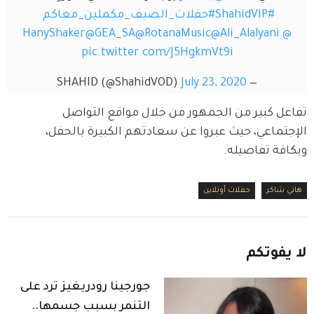
#ShahidVIP
#حفلات_الصيف_مكملين_معاكم
@GEA_SA
@RotanaMusic
@Ali_Alalyan
pic.twitter.com/J5HgkmVt9i
July 23, 2020
— SHAHID (@ShahidVOD)
كبير من الجمهور من خلال مواقع التواصل 
اعي، حيث عبروا عن سعادتهم الكبيرة بالحفل، 
 تفاصيله.
كر
حفلات أونلاين
تكم
جورجينا رودريغيز ترد على
التنمر بسبب جسمها..