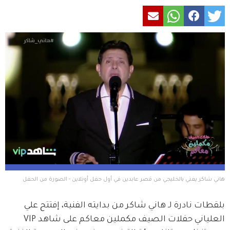
 يغني بالخليجي من قصر عابدين في أول حفل أونلاين - الصورة من الحفل
نادرة لـ هاني شاكر من بدايته الفنية، إفتتح علي 
العلياني حفلات الصيف مكملين معاكم على شاهد VIP 