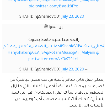
@GEA_SA
@RotanaMusic
@Ali_Alalyan
pic.twitter.com/BsysJk8FYo
July 23, 2020
— SHAHID (@ShahidVOD)
زي الهوا 🤩
رائعة عبدالحليم حافظ بصوت 
_شاكر
#ShahidVIP
#حفلات_الصيف_مكملين_معاكم
@GEA_SA
@RotanaMusic
@Ali_Alalyan
pic.twitter.com/vKGy719LcL
July 23, 2020
— SHAHID (@ShahidVOD)
حفل هاني شاكر بأغنية في حب مصر، مباشرةً من 
بدين، حيث قدم أيضاً أجمل الأغنيات التي ما زال 
ر يرددها دائماً ك "علي الضحكاية"، "هو انتي لسه 
"، "بحبك أنا"، "نسيانك صعب أكيد" وغيرها من 
ت التي لا تنسى.