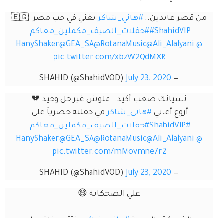
صر عابدين.. 
#هاني_شاكر
 يغني في حب مصر 🇪🇬 
#ShahidVIP
#حفلات_الصيف_مكملين_معاكم
@GEA_SA
@RotanaMusic
@Ali_Alalyan
pic.twitter.com/xbzW2QdMXR
July 23, 2020
— SHAHID (@ShahidVOD)
نسيانك صعب أكيد.. ملوش غير حل وحيد 💔
أروع أغاني 
#هاني_شاكر
 في حفلته حصرياً على 
#ShahidVIP
#حفلات_الصيف_مكملين_معاكم
@GEA_SA
@RotanaMusic
@Ali_Alalyan
pic.twitter.com/mMovmne7r2
July 23, 2020
— SHAHID (@ShahidVOD)
علي الضحكاية 😄