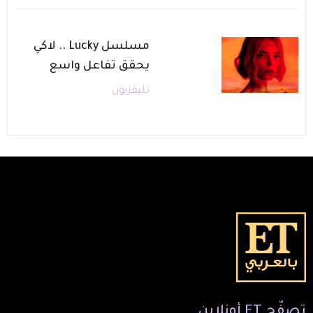
مسلسل Lucky .. لاكي
يحقق تفاعل واسع
تليفزيون
ح
ET
أونلاين