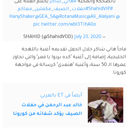
الضحكة والمحبة 
#هاني_شاكر
 يختتم حفلته على 
#ShahidVIP
#حفلات_الصيف_مكملين_معاكم
@GEA_SA
@RotanaMusic
@Ali_Alalyan
pic.twitter.com/wbI3TihA0o
July 23, 2020
— SHAHID (@ShahidVOD)
اني شاكر خلال الحفل تقديمه أغنية باللهجة 
ة، إضافة إلى أغنية "كده بردوا يا قمر" والتي تجاوز 
عمرها الـ 50 سنة، وأغنية "هتعدي" كرسالة في مواجهة 
أيضاً في ET بالعربي
خالد عبد الرحمن في حفلات
الصيف يؤكد شفائه من كورونا