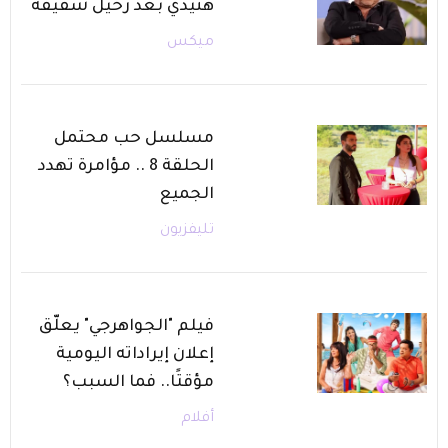
هنيدي بعد رحيل شقيقه
ميكس
مسلسل حب محتمل
الحلقة 8 .. مؤامرة تهدد
الجميع
تليفزيون
فيلم "الجواهرجي" يعلّق
إعلان إيراداته اليومية
مؤقتًا.. فما السبب؟
أفلام