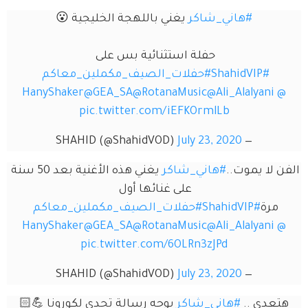
#هاني_شاكر
 يغني باللهجة الخليجية 😮
حفلة استثنائية بس على 
#ShahidVIP
#حفلات_الصيف_مكملين_معاكم
@GEA_SA
@RotanaMusic
@Ali_Alalyan
pic.twitter.com/iEFKOrmlLb
July 23, 2020
— SHAHID (@ShahidVOD)
ا يموت..
#هاني_شاكر
 يغني هذه الأغنية بعد 50 سنة 
على غنائها أول 
ة
#ShahidVIP
#حفلات_الصيف_مكملين_معاكم
@GEA_SA
@RotanaMusic
@Ali_Alalyan
pic.twitter.com/6OLRn3zJPd
July 23, 2020
— SHAHID (@ShahidVOD)
ي .. 
#هاني_شاكر
 يوجه رسالة تحدي لكورونا 💪🏻