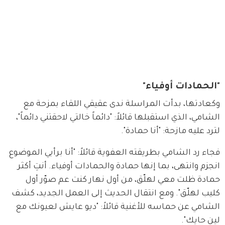
"الحمادات أوفياء"
وكعادتها، بدأت المراسلة ندى عقيقي اللقاء بمزحة مع 
الشامي، الذي استقبلها قائلاً: "دائماً خالتي لاحقتني دائماً"، 
لترد عليه مازحة: "أنا حمادة".
فجاء رد الشامي بطريقته العفوية قائلاً: "أنا برأيي الموضوع 
انجزم وانتهى، بما إنها حمادة والحمادات أوفياء. أنتِ أكثر 
حمادة ظلت معي لهلّق، من أول نهار كنت عم صوّر أول 
كليب لهلّق". ومع انتقال الحديث إلى العمل الجديد، كشف 
الشامي عن حماسه للأغنية قائلاً: "ديو عايش لعيونك مع 
لين حايك".