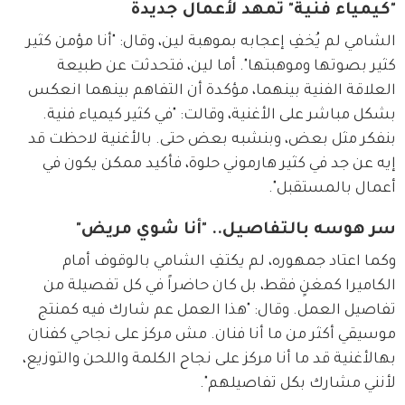
"كيمياء فنية" تمهد لأعمال جديدة
الشامي لم يُخفِ إعجابه بموهبة لين، وقال: "أنا مؤمن كثير 
كثير بصوتها وموهبتها". أما لين، فتحدثت عن طبيعة 
العلاقة الفنية بينهما، مؤكدة أن التفاهم بينهما انعكس 
بشكل مباشر على الأغنية، وقالت: "في كثير كيمياء فنية. 
بنفكر مثل بعض، وبنشبه بعض حتى. بالأغنية لاحظت قد 
إيه عن جد في كثير هارموني حلوة، فأكيد ممكن يكون في 
أعمال بالمستقبل".
سر هوسه بالتفاصيل.. "أنا شوي مريض"
وكما اعتاد جمهوره، لم يكتفِ الشامي بالوقوف أمام 
الكاميرا كمغنٍ فقط، بل كان حاضراً في كل تفصيلة من 
تفاصيل العمل. وقال: "هذا العمل عم شارك فيه كمنتج 
موسيقي أكثر من ما أنا فنان. مش مركز على نجاحي كفنان 
بهالأغنية قد ما أنا مركز على نجاح الكلمة واللحن والتوزيع، 
لأنني مشارك بكل تفاصيلهم".