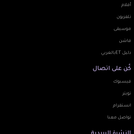
أفلام
تلفزيون
موسيقى
فاشن
دليل ETبالعربي
كُن
على
اتصال
فيسبوك
تويتر
انستقرام
تواصل معنا
النشرة
البريدية