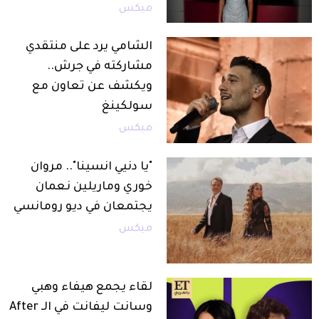
ميكس
الشامي يرد على منتقدي
مشاركته في جرش..
ويكشف عن تعاون مع
سولكينغ
ميكس
"يا دنيي انسينا".. مروان
خوري وماريلين نعمان
يجتمعان في ديو رومانسي
ميكس
لقاء يجمع هيفاء وهبي
وسانت ليفانت في الـ After