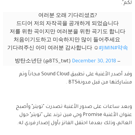
لكم".
여러분 오래 기다리셨죠?
드디어 저의 자작곡을 공개하게 되었습니다
저를 위한 곡이지만 여러분을 위한 곡기도 합니다
처음이기도하고 미숙하지만 많이 들어주세요 
기다려주신 아미 여러분 감사합니다 ☺️
#JIMIN
#약속
December 30, 2018
— 방탄소년단 (@BTS_twt)
وقد أصدر الأغنية على تطبيق Sound Cloud مجاناً وتم 
مشاركتها من قبل مدونةBTS . 
وبعد ساعات على صدور الأغنية تصدرت "تويتر" وأصبح  
عنوان الأغنية Promise وجي مين ترند على "تويتر" حول 
العالم، وذلك بعدما احتفل الفانز بأول إصدار فردي له. 