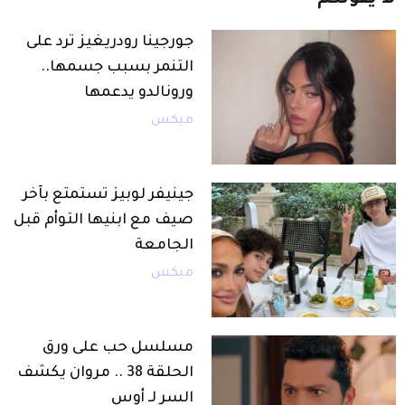
لا
يفوتكم
جورجينا رودريغيز ترد على
التنمر بسبب جسمها..
ورونالدو يدعمها
ميكس
جينيفر لوبيز تستمتع بآخر
صيف مع ابنيها التوأم قبل
الجامعة
ميكس
مسلسل حب على ورق
الحلقة 38 .. مروان يكشف
السر لـ أوس