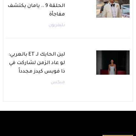
الحلقة 9 .. يامان يكتشف
مفاجأة
تليفزيون
لين الحايك لـ ET بالعربي:
لو عاد الزمن لشاركت في
ذا فويس كيدز مجدداً
ميكس