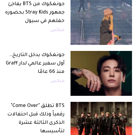
جونغكوك من BTS يفاجئ
جمهور Stray Kids بحضوره
حفلهم في سيول
ميكس
جونغكوك يدخل التاريخ..
أول سفير عالمي لدار Graff
منذ 66 عامًا
ميكس
BTS تطلق "Come Over"
رقمياً وذلك قبل احتفالات
الذكرى الثالثة عشرة
لتأسيسها