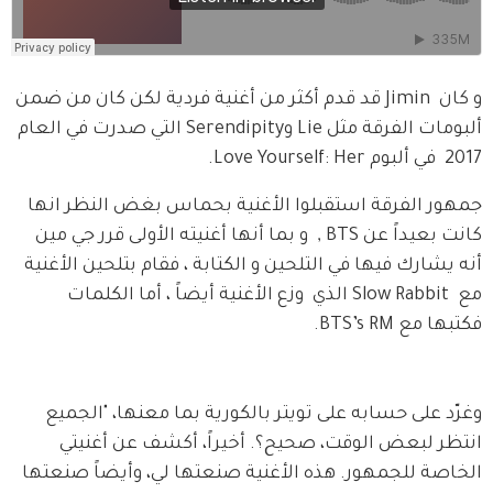
و كان  Jimin قد قدم أكثر من أغنية فردية لكن كان من ضمن 
ألبومات الفرقة مثل Lie وSerendipity التي صدرت في العام 
2017  في ألبوم Love Yourself: Her.
جمهور الفرقة استقبلوا الأغنية بحماس بغض النظر انها 
كانت بعيداً عن BTS ,  و بما أنها أغنيته الأولى قرر جي مين 
أنه يشارك فيها في التلحين و الكتابة ، فقام بتلحين الأغنية 
مع  Slow Rabbit الذي  وزع الأغنية أيضاً ، أما الكلمات 
فكتبها مع BTS’s RM.
وغرّد على حسابه على تويتر بالكورية بما معنها، "الجميع 
انتظر لبعض الوقت، صحيح؟. أخيراً، أكشف عن أغنيتي 
الخاصة للجمهور. هذه الأغنية صنعتها لي، وأيضاً صنعتها 