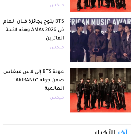
ميكس
BTS يتوج بجائزة فنان العام
في AMAs 2026 وهذه لائحة
الفائزين
ميكس
عودة BTS إلى لاس فيغاس
ضمن جولة “ARIRANG”
العالمية
ميكس
آخر
الأخبار