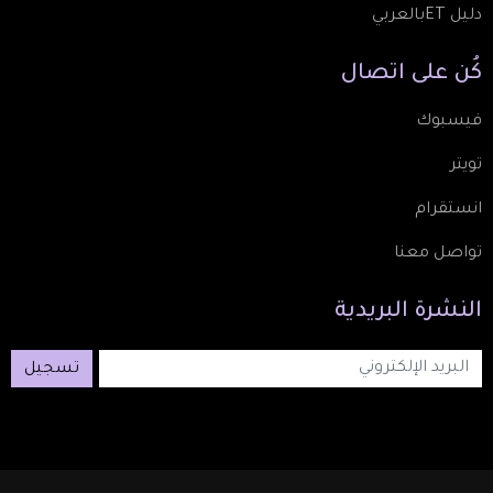
دليل ETبالعربي
كُن
على
اتصال
فيسبوك
تويتر
انستقرام
تواصل معنا
النشرة
البريدية
تسجيل