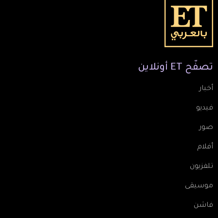
تصفّح
ET
أونلاين
أخبار
فيديو
صور
أفلام
تلفزيون
موسيقى
فاشن