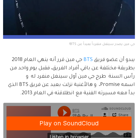
جي مين يصدر سينغل منفرداً بعيداً عن BTS!
يبدو أن عضو فريق 
BTS
 جي مين قرر أنه ينهي العام 2018 
بطريقة مختلفة عن باقي أفراد الفريق، فقبل يوم واحد من 
رأس السنة  طرح جي مين أول سينغل منفرد له  و 
اسمه Promise،  و هالأغنية نزلت بعيد عن فريق BTS الذي 
بدأ معه مسيرته الفنية مع انطلاقته في العام 2013.