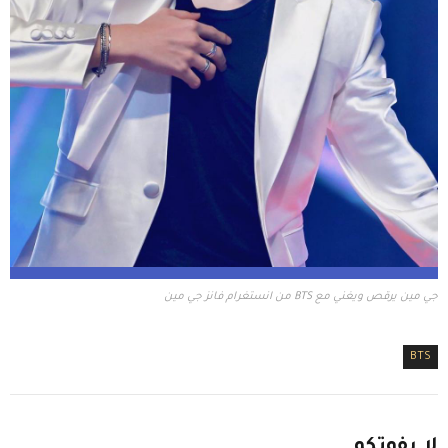
جي مين يرقص ويغني مع BTS من انستغرام فانز جي مين
BTS