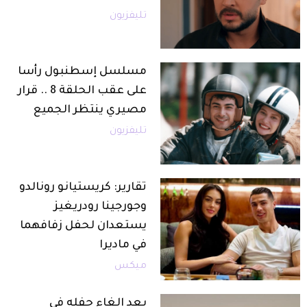
تليفزيون
مسلسل إسطنبول رأسا
على عقب الحلقة 8 .. قرار
مصيري ينتظر الجميع
تليفزيون
تقارير: كريستيانو رونالدو
وجورجينا رودريغيز
يستعدان لحفل زفافهما
في ماديرا
ميكس
بعد إلغاء حفله في