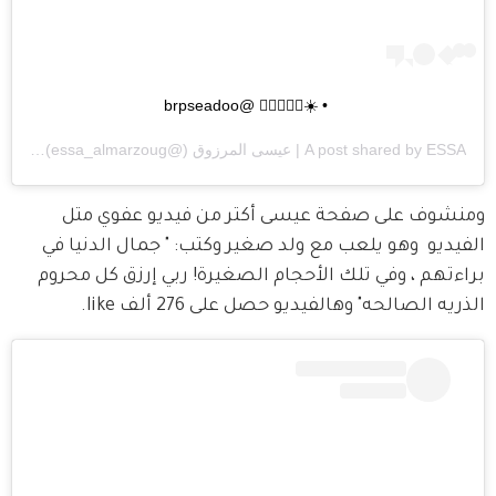
• ☀️🏄🏻‍♂️🌊🌴 @brpseadoo
ESSA | عيسى المرزوق
A post shared by
(@essa_almarzoug) on
pm PDT
ومنشوف على صفحة عيسى أكتر من فيديو عفوي متل 
الفيديو  وهو يلعب مع ولد صغير وكتب: " جمال الدنيا في 
براءتهم ، وفي تلك الأحجام الصغيرة! ربي إرزق كل محروم 
الذريه الصالحه" وهالفيديو حصل على 276 ألف like.