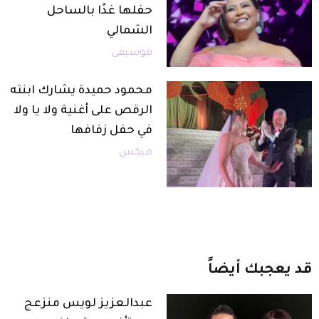
حفلها غدًا بالساحل
الشمالي
موسيقى
محمود حميدة يشارك ابنته
الرقص على أغنية ولا يا ولا
في حفل زفافها
ميكس
قد
يعجبك
أيضاً
عبدالعزيز لويس منزعج