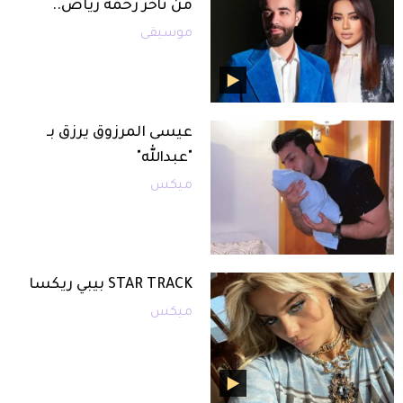
من تأخر رحمة رياض..
موسيقى
عيسى المرزوق يرزق بـ
"عبدالله"
ميكس
STAR TRACK بيبي ريكسا
ميكس