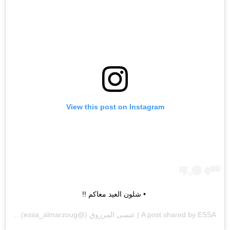
View this post on Instagram
• شلون العيد معاكم !!
ESSA | عيسى المرزوق
A post shared by
(@essa_almarzoug) on
am PDT