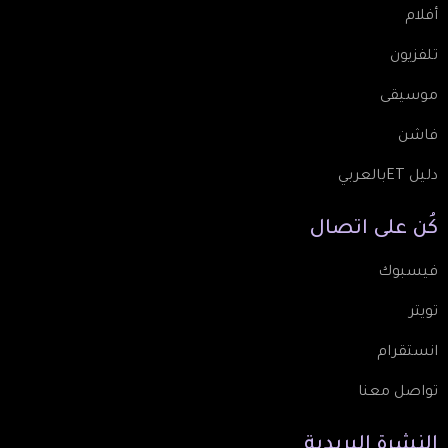
أفلام
تلفزيون
موسيقى
فاشن
دليل ETبالعربي
كُن
على
اتصال
فيسبوك
تويتر
انستقرام
تواصل معنا
النشرة
البريدية