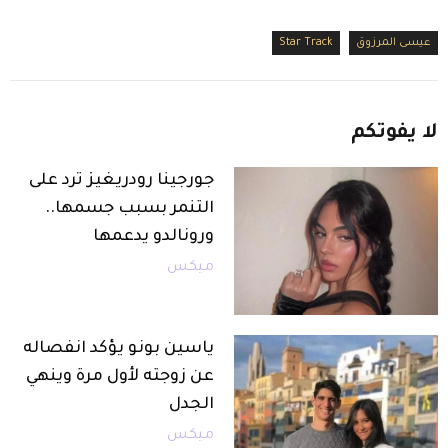
عيسى المرزوق
Star Track
لا
يفوتكم
جورجينا رودريغيز ترد على
التنمر بسبب جسمها..
ورونالدو يدعمها
ميكس
ياسين بونو يؤكد انفصاله
عن زوجته لأول مرة وينهي
الجدل
ميكس