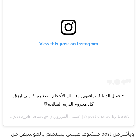
View this post on Instagram
‏• جمال الدنيا فـِ براءتهم , وفِـ تلك الأحجام الصغيرة .! ‏⁧‫ ربي‬⁩ إرزق 
كل محروم الذريه الصالحه💜
ESSA | عيسى المرزوق
A post shared by
(@essa_almarzoug) on
am PDT
وبأكتر من post منشوف عيسى يستمتع بالموسيقى من 