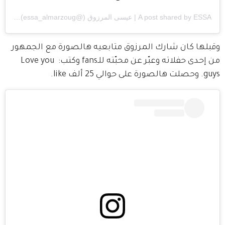
ESSA | عيسى المرزوق
A post shared by
(@essa_almarzoug) on
pm PDT
وقبلها كان شارك المرزوق متابعيه هالصورة مع الجمهور 
من إحدى حفلاته وعبّر عن محبّته للـfans وكتب: Love you 
guys. وحصلت هالصورة على حوالي 25 ألف like.