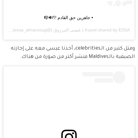
• جاهزين حق القادم !؟🔊🎼
ESSA | عيسى المرزوق
A post shared by
(@essa_almarzoug) on
pm PDT
ومتل كتير من الـcelebrities، أخذنا عيسى معه على إجازته 
الصيفية بالـMaldives فنشر أكتر من صورة من هناك.