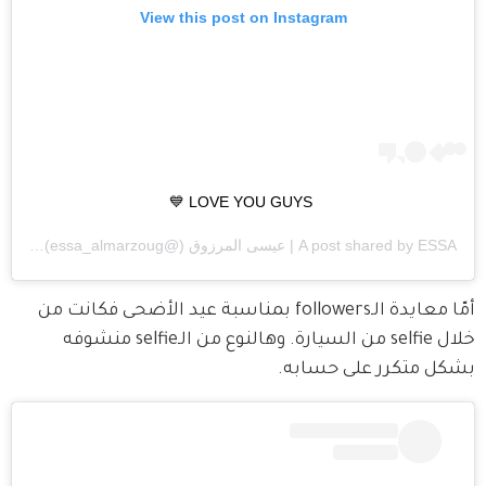
View this post on Instagram
LOVE YOU GUYS 💙
ESSA | عيسى المرزوق
A post shared by
(@essa_almarzoug) on
am PDT
أمّا معايدة الـfollowers بمناسبة عيد الأضحى فكانت من 
خلال selfie من السيارة. وهالنوع من الـselfie منشوفه 
بشكل متكرر على حسابه.