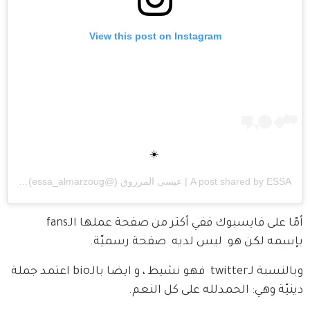
View this post on Instagram
☀️
ESSA | عيسى المرزوق
A post shared by
(@essa_almarzoug) on
am PDT
أمّا على فايسبوك ففي أكتر من صفحة عملها الـfans 
بإسمه لكن هو  ليس لديه  صفحة رسميّة.
وبالنسبة لـtwitter  فهو نشيط ، و ايضا بالـbio اعتمد جملة 
دينيّة وهي: الحمدلله على كل النعم.