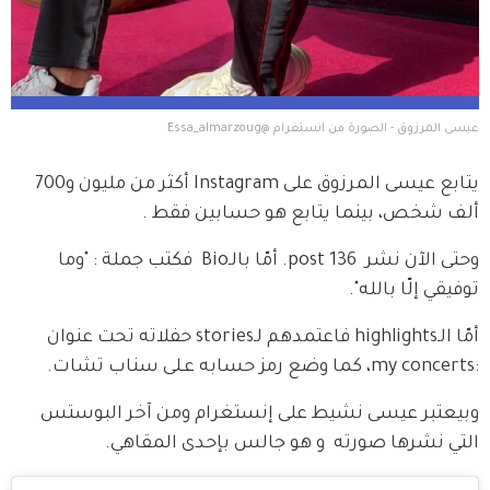
عيسى المرزوق - الصورة من انستغرام @Essa_almarzoug
يتابع عيسى المرزوق على Instagram أكثر من مليون و700 
ألف شخص، بينما يتابع هو حسابين فقط .
وحتى الآن نشر  136 post. أمّا بالـBio  فكتب جملة : "وما 
توفيقي إلّا بالله".
أمّا الـhighlights فاعتمدهم لـstories حفلاته تحت عنوان 
:my concerts، كما وضع رمز حسابه عـلى سناب تشات.
وبيعتبر عيسى نشيط على إنستغرام ومن آخر البوستس 
التي نشرها صورته  و هو جالس بإحدى المقاهي.