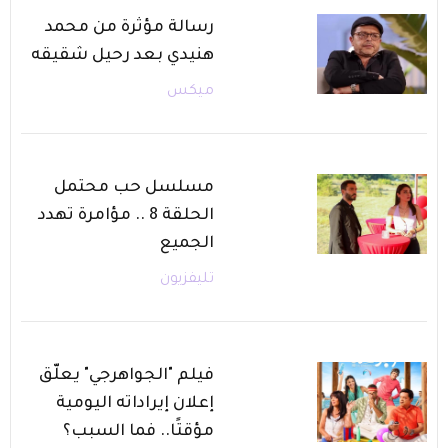
رسالة مؤثرة من محمد
هنيدي بعد رحيل شقيقه
ميكس
مسلسل حب محتمل
الحلقة 8 .. مؤامرة تهدد
الجميع
تليفزيون
فيلم "الجواهرجي" يعلّق
إعلان إيراداته اليومية
مؤقتًا.. فما السبب؟