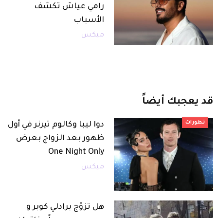
رامي عياش تكشف
الأسباب
ميكس
قد
يعجبك
أيضاً
تطورات
دوا ليبا وكالوم تيرنر في أول
ظهور بعد الزواج بعرض
One Night Only
ميكس
هل تزوّج برادلي كوبر و