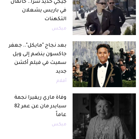
جيجي حديد سراً.. خاتمان
في باريس يشعلان
التكهنات
ميكس
بعد نجاح "مايكل".. جعفر
جاكسون ينضم إلى ويل
سميث في فيلم أكشن
جديد
أفلام
وفاة ماري ريفيرا نجمة
سبايدر مان عن عمر 82
عاماً
ميكس