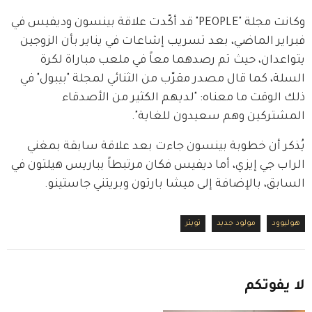
وكانت مجلة "PEOPLE" قد أكّدت علاقة بينسون وديفيس في 
فبراير الماضي، بعد تسريب إشاعات في يناير بأن الزوجين 
يتواعدان، حيث تم رصدهما معاً في ملعب مباراة لكرة 
السلة، كما قال مصدر مقرّب من الثنائي لمجلة "بيبول" في 
ذلك الوقت ما معناه: "لديهم الكثير من الأصدقاء 
المشتركين وهم سعيدون للغاية".
يُذكر أن خطوبة بينسون جاءت بعد علاقة سابقة بمغني 
الراب جي إيزي، أما ديفيس فكان مرتبطاً بباريس هيلتون في 
السابق، بالإضافة إلى ميشا بارتون وبريتني جاستينو.
هوليوود
مولود جديد
تويتر
لا
يفوتكم