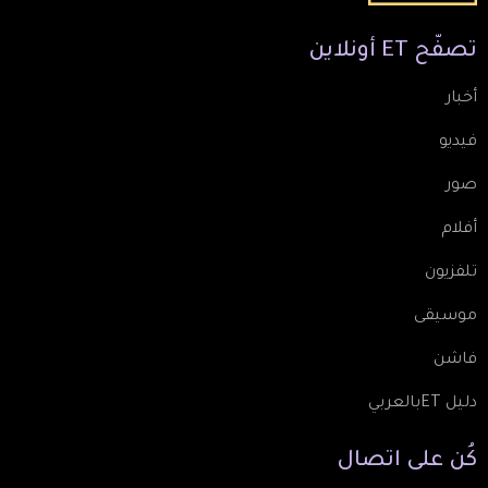
تصفّح
ET
أونلاين
أخبار
فيديو
صور
أفلام
تلفزيون
موسيقى
فاشن
دليل ETبالعربي
كُن
على
اتصال