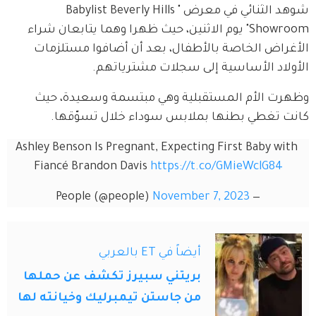
شوهد الثنائي في معرض "Babylist Beverly Hills 
Showroom" يوم الاثنين، حيث ظهرا وهما يتابعان شراء 
الأغراض الخاصة بالأطفال، بعد أن أضافوا مستلزمات 
الأولاد الأساسية إلى سجلات مشترياتهم.
وظهرت الأم المستقبلية وهي مبتسمة وسعيدة، حيث 
كانت تغطي بطنها بملابس سوداء خلال تسوّقها.
Ashley Benson Is Pregnant, Expecting First Baby with 
Fiancé Brandon Davis 
https://t.co/GMieWclG84
November 7, 2023
— People (@people)
أيضاً في ET بالعربي
بريتني سبيرز تكشف عن حملها
من جاستن تيمبرليك وخيانته لها