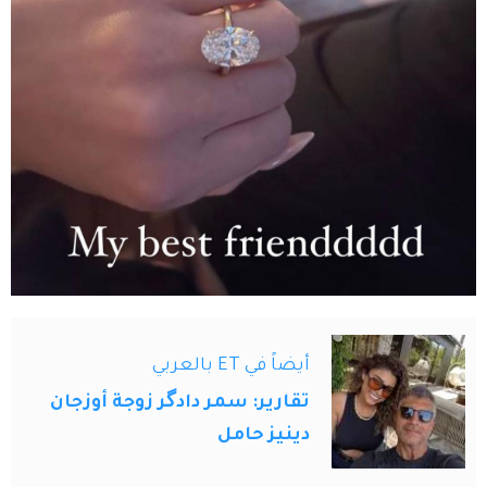
أيضاً في ET بالعربي
تقارير: سمر دادگر زوجة أوزجان
دينيز حامل