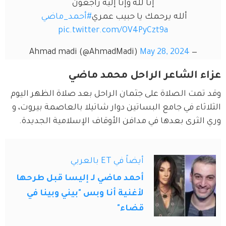
إنا لله وإنا إليه راجعون
ألله يرحمك يا حبيب عمري
#أحمد_ماضي
pic.twitter.com/OV4PyCzt9a
May 28, 2024
— Ahmad madi (@AhmadMadi)
عزاء الشاعر الراحل محمد ماضي
وقد تمت الصلاة على جثمان الراحل بعد صلاة الظهر اليوم 
الثلاثاء في جامع البساتين دوار شاتيلا بالعاصمة بيروت، و 
وري الثرى بعدها في مدافن الأوقاف الإسلامية الجديدة.
أيضاً في ET بالعربي
أحمد ماضي لـ إليسا قبل طرحها
لأغنية أنا وبس "بيني وبينا في
قضاء"