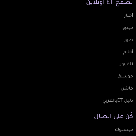
تصفّح
ET
أونلاين
أخبار
فيديو
صور
أفلام
تلفزيون
موسيقى
فاشن
دليل ETبالعربي
كُن
على
اتصال
فيسبوك