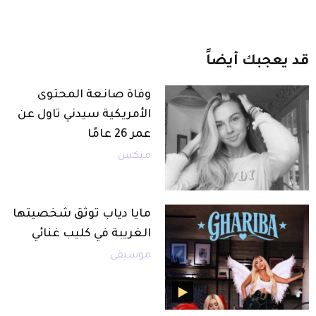
قد
يعجبك
أيضاً
وفاة صانعة المحتوى
الأمريكية سيدني تاول عن
عمر 26 عامًا
ميكس
مايا دياب توثق شخصيتها
الغريبة في كليب غنائي
موسيقى