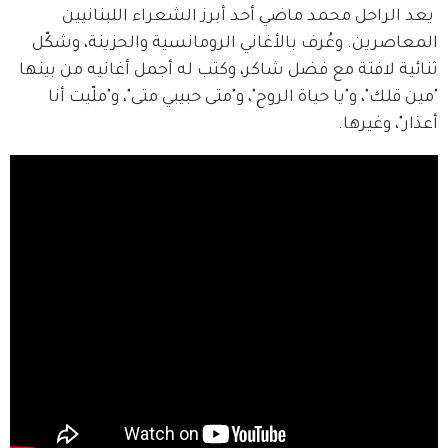
 يعد الراحل محمد ماضي أحد أبرز الشعراء اللبنانيين 
المعاصرين. وعُرف بالأغاني الرومانسية والحزينة، وشكّل 
ثنائية لافتة مع فضل شاكر، وكتب له أجمل أغانيه من بينها 
"مين قلك"، و"يا حياة الروح"، و"متى حبيبي متى"، و"ملّيت أنا 
أعذار"، وغيرها.