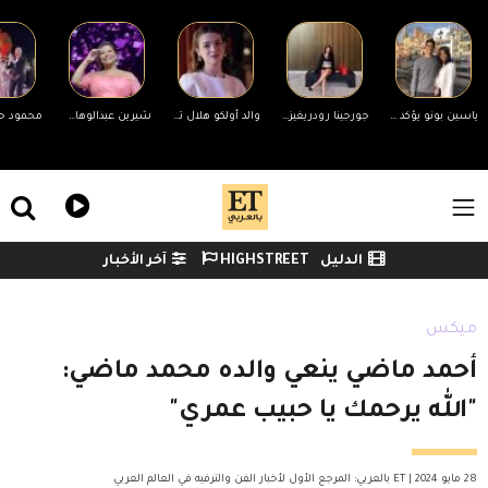
Skip to main conten
ياسين بونو يؤكد انفصاله عن زوجته لأول مرة وينهي الجدل
جورجينا رودريغيز ترد على منتقدي جسمها
والد أولكو هلال تشيفتشي يتهم زميلها هاكان شيلبي بإقامة علاقة مع قاصر ويتقدم ببلاغ رسمي
شيرين عبدالوهاب تحضر مفاجأة لجمهورها في حفلها غدًا بالساحل الشمالي
ile Menu
الدليل
HIGHSTREET
آخر الأخبار
Watch menu
ميكس
أحمد ماضي ينعي والده محمد ماضي:
"الله يرحمك يا حبيب عمري"
28 مايو 2024 | ET بالعربي: المرجع الأول لأخبار الفن والترفيه في العالم العربي