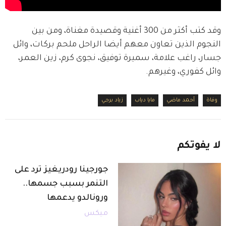
وقد كتب أكثر من 300 أغنية وقصيدة مغناة، ومن بين 
النجوم الذين تعاون معهم أيضا الراحل ملحم بركات، وائل 
جسار، راغب علامة، سميرة توفيق، نجوى كرم، زين العمر، 
وائل كفوري، وغيرهم.
وفاة
أحمد ماضي
مايا دياب
زياد برجي
لا
يفوتكم
جورجينا رودريغيز ترد على
التنمر بسبب جسمها..
ورونالدو يدعمها
ميكس