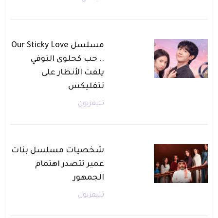
مسلسل Our Sticky Love
.. حب كحلوى التوفي
يلفت الأنظار على
نتفليكس
تليفزيون
شخصيات مسلسل بنات
عمير تتصدر اهتمام
الجمهور
تليفزيون