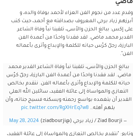
ماضي
وقدم عدد من نجوم الفن العزاء لأحمد بوفاة والده، و 
أبرزهم زياد برجي المعروف بصداقته مع أحمد، حيث كتب 
على إكس: ببالغ الحزن والأسى، تلقينا نبأ وفاة الشاعر 
القدير محمد ماضي. لقد فقدنا واحدًا من أعمدة الفن 
البارزة، رجلٌ كرّس حياته للكلمة والإبداع وأثرى بأعماله 
الفن".
ببالغ الحزن والأسى، تلقينا نبأ وفاة الشاعر القدير محمد 
ماضي. لقد فقدنا واحدًا من أعمدة الفن البارزة، رجلٌ كرّس 
حياته للكلمة والإبداع وأثرى بأعماله الفن. نتقدم بخالص 
التعازي والمواساة إلى عائلة الفقيد، سائلين الله العلي 
القدير أن يتغمده بواسع رحمته ويسكنه فسيح جناته، وأن 
يلهم أهله… 
pic.twitter.com/RgXHrEq7w8
— Ziad Bourji / زياد برجي (@ziadbourji)
May 28, 2024
وتابع: "نتقدم بخالص التعازي والمواساة إلى عائلة الفقيد، 