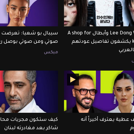
Lee Dong Wook وأبطال A shop for
سيبال بو شعيا: تعرضت لل
killers يكشفون تفاصيل عودتهم
صوتي ومن صوتي بوصل رس
ميكس
 عطية يعترف أخيراً أنه
كيف ستكون مجريات محا
م
شاكر بعد مغادرته لبنان