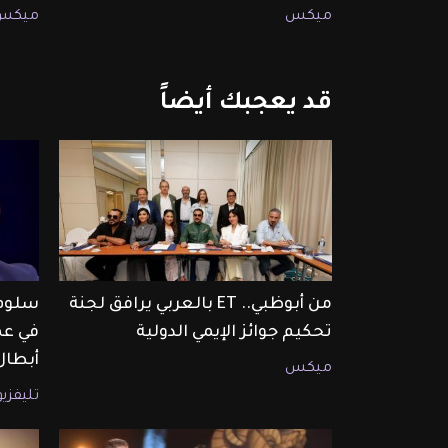
ميكس
ميكس
قد
يعجبك
أيضاً
من أبوظبي.. ET بالعربي يرافق لجنة
سلوم 
تحكيم جوائز الإيمي الدولية
في عم
أبطال
ميكس
تليفزي