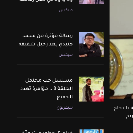
ولا يا ولا في حفل زفافها
ميكس
رسالة مؤثرة من محمد
هنيدي بعد رحيل شقيقه
ميكس
مسلسل حب محتمل
الحلقة 8 .. مؤامرة تهدد
الجميع
تليفزيون
نة لـ ET بالعربي عن سعادته بالنجاح 
يم 