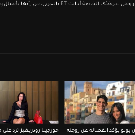
وخلال الحوار معه دخلت إبنته أماليا إلى التصوير وعلى طريقتها الخاصة أجابت ET بالعرب
 بونو يؤكد انفصاله عن زوجته
جورجينا رودريغيز ترد على 