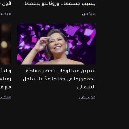
بسبب جسمها.. ورونالدو يدعمها
لأول 
ميكس
ميكس
شيرين عبدالوهاب تحضر مفاجأة
والد 
لجمهورها في حفلها غدًا بالساحل
زميله
الشمالي
مع قا
موسيقى
ميكس