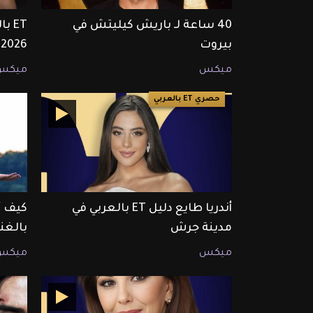
40 ساعة لـ باريش كيليتش في
بيروت
2026
ميكس
ميكس
حصري ET بالعربي
أندريا طايع دليل ET بالعربي في
كيف أ
مدينة جرش
بالغن
ميكس
ميكس