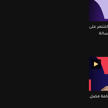
تنمر على
الة
كمة فضل