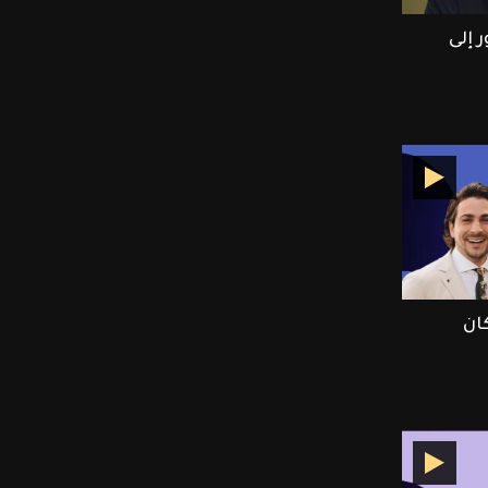
 إلى
ان