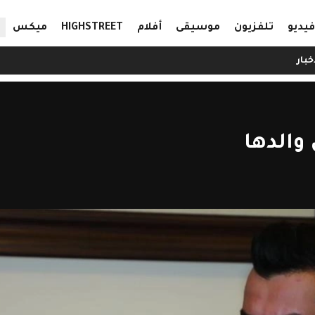
ال
فيديو
تلفزيون
موسيقى
أفلام
HIGHSTREET
ميكس
خبار
 والدها