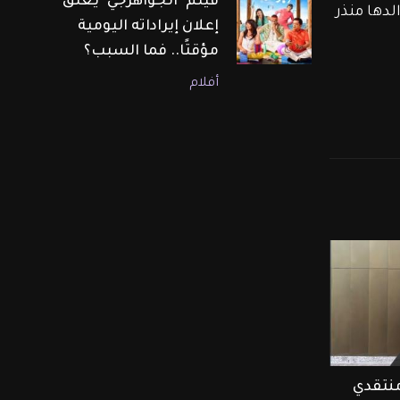
فيلم "الجواهرجي" يعلّق
ي، عن رأيها بأعمال والدها منذر 
إعلان إيراداته اليومية
مؤقتًا.. فما السبب؟
أفلام
منتقدي