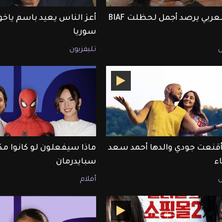
ET بالعربي يرصد أجمل لحظلت BIAF
أعز الناس يعيد باسم ياخور
سوريا
تليفزيون
قنعت جودي والدها أحمد سعد
ماذا سيفعلون لو كانوا مك
اء
سبايدرمان
أفلام