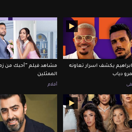
ابراهيم يكشف اسرار تعاونه
مشاهد فيلم "'أحبك من زم
رو دياب
الممثلين
ى
أفلام