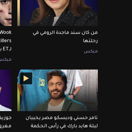
من كان سند ماجدة الرومي في
رحلتها
لـET بالعربي
ميكس
ميكس
تامر حسني وديسكو مصر يحييان
جوزيف
ليلة هايد بارك في رأس الحكمة
مغرو