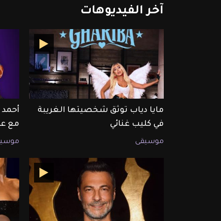
آخر
الفيديوهات
مايا دياب توثق شخصيتها الغريبة
أحمد 
في كليب غنائي
مع عم
موسيقى
موسيق