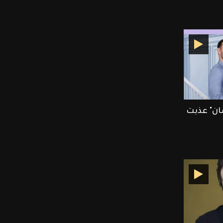
ان" عذبت