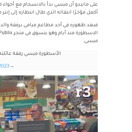
على مايبدو أن ميسي بدأ بالانسجام مع أجواء 
أكمل مؤخرًا انتقاله الذي طال انتظاره إلى إنتر م
فبعد ظهوره في أحد مطاعم ميامي برفقة والده
ميسي.
الأسطورة ميسي رفقة عائلته في مول ublix
 2023
— Messi Xtra (@M30Xtra)