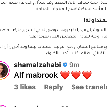
جيدة ، حيث شوهد الابن الأصغر وهو يسأل والده عن بعض حبو
فاله أثناء استكشافهم للمنتجات المتاحة.
تداولة!
ث السوشيال ميديا بفيديوهات وصور له في السوبر ماركت خاص
ن زوجته لتفادي المعجبين الذين تعرفوا عليه.
ع مفاتيح السيارة ودفع انتونيلا الحساب بينما وجد آخرون أن ا
ائلة التي لطالما كانت تحت الأضواء.