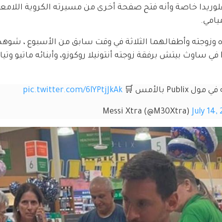
فلوريدا خاصة وأنه فتح صفحة أخرى من مسيرته الكروية اللامعة
يامي.
 وزوجته وأطفالهما الثلاثة في وقت سابق من الأسبوع ، شوهد
الاسطورة منذ أيام وهو يتسوق في متجر Publix في ساوث بيتش برفقة زوجته أنتونيلا روكوزو، وأبنائه مات
P بالأمس 🛒 
pic.twitter.com/6lYPtjJkAk
July 14,