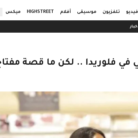
ال
فيديو
تلفزيون
موسيقى
أفلام
HIGHSTREET
ميكس
خبار
في فلوريدا .. لكن ما قصة مفتاح