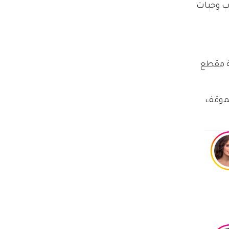
ب وجبات 
ة مقطع 
لموقف 