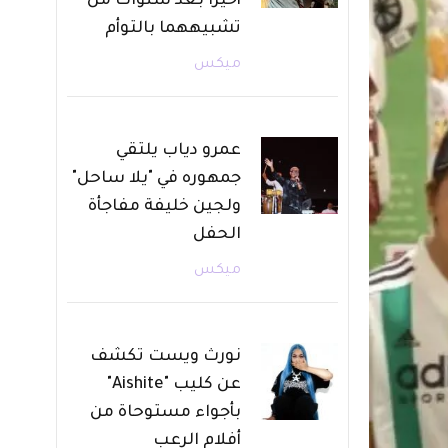
أخيرًا بعد سنوات من
تشبيههما بالتوأم
ميكس
عمرو دياب يلتقي
جمهوره في "يلا ساحل"
ولجين خليفة مفاجأة
الحفل
ميكس
نورث ويست تكشف
عن كليب "Aishite"
بأجواء مستوحاة من
أفلام الرعب