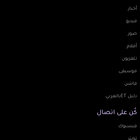
أخبار
فيديو
صور
أفلام
تلفزيون
موسيقى
فاشن
دليل ETبالعربي
كُن
على
اتصال
فيسبوك
تويتر