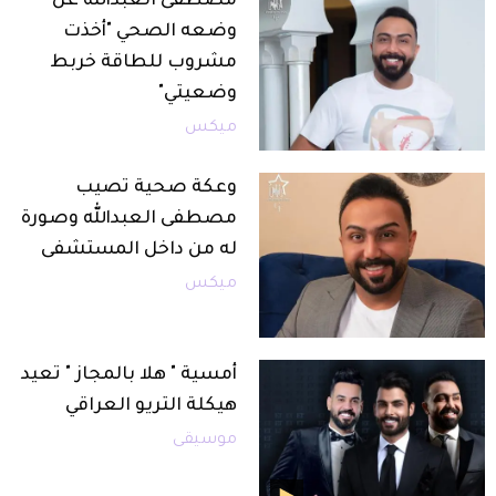
مصطفى العبدالله عن
وضعه الصحي "أخذت
مشروب للطاقة خربط
وضعيتي"
ميكس
وعكة صحية تصيب
مصطفى العبدالله وصورة
له من داخل المستشفى
ميكس
أمسية " هلا بالمجاز " تعيد
هيكلة التريو العراقي
موسيقى