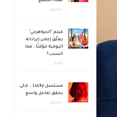
تهدد الجميع
تليفزيون
فيلم "الجواهرجي"
يعلّق إعلان إيراداته
اليومية مؤقتًا.. فما
السبب؟
أفلام
مسلسل Lucky .. لاكي
يحقق تفاعل واسع
تليفزيون