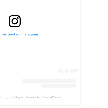
 this post on Instagram
A post shared by Yasir AlYasiri | ياسر الياسري (@yasiralyasiri)