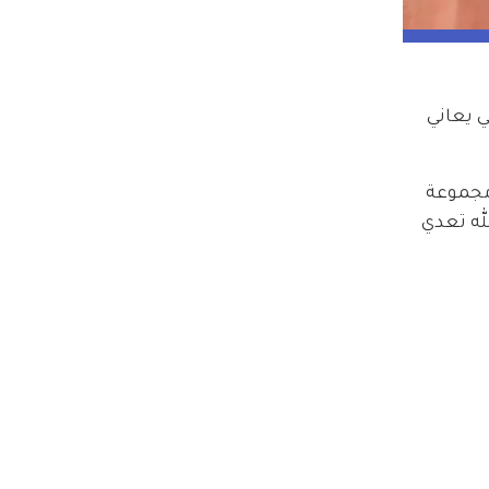
 يعاني 
جموعة 
له تعدي 