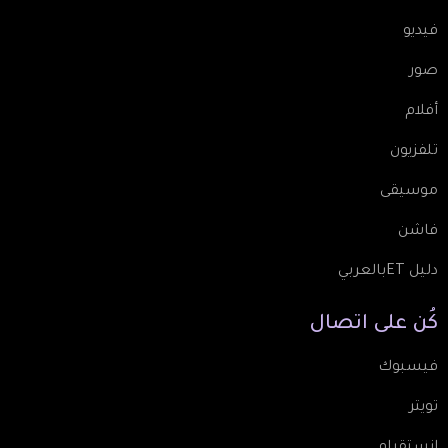
فيديو
صور
أفلام
تلفزيون
موسيقى
فاشن
دليل ETبالعربي
كُن
على
اتصال
فيسبوك
تويتر
انستقرام