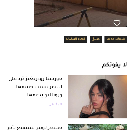
شهاب جوهر
طلاق
الهام الفضالة
لا
يفوتكم
جورجينا رودريغيز ترد على
التنمر بسبب جسمها..
ورونالدو يدعمها
ميكس
جينيفر لوبيز تستمتع بآخر