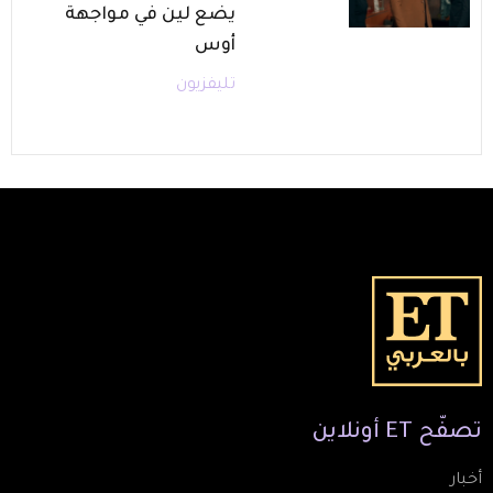
يضع لين في مواجهة
أوس
تليفزيون
تصفّح
ET
أونلاين
أخبار