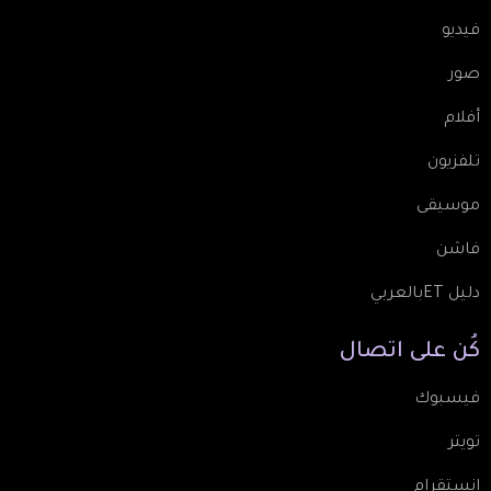
فيديو
صور
أفلام
تلفزيون
موسيقى
فاشن
دليل ETبالعربي
كُن
على
اتصال
فيسبوك
تويتر
انستقرام