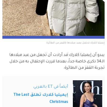
إيميليا كلارك تحتفل بعيد ميلادها بالقفز من الطائرة
يبدو أن إيميليا كلارك قد أرادت أن تجعل من عيد ميلادها 
الـ34 ذكرى خاصة جداً، بعدما قررت الإحتفال به من خلال 
تجربة القفز من الطائرة.
أيضاً في ET بالعربي
إيميليا كلارك تطلق The Last
Christmas