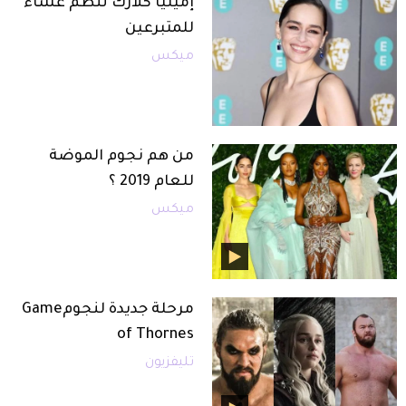
إميليا كلارك تنظم عشاء
للمتبرعين
ميكس
من هم نجوم الموضة
للعام 2019 ؟
ميكس
مرحلة جديدة لنجومGame
of Thornes
تليفزيون