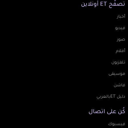
تصفّح
ET
أونلاين
أخبار
فيديو
صور
أفلام
تلفزيون
موسيقى
فاشن
دليل ETبالعربي
كُن
على
اتصال
فيسبوك