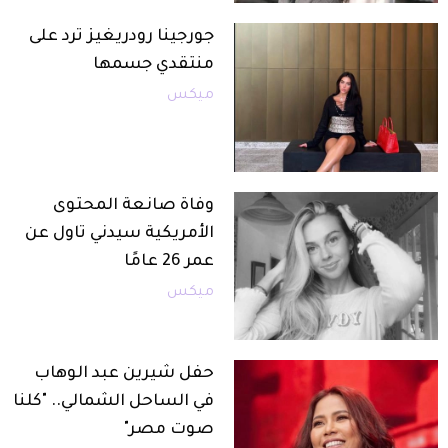
جورجينا رودريغيز ترد على
منتقدي جسمها
ميكس
وفاة صانعة المحتوى
الأمريكية سيدني تاول عن
عمر 26 عامًا
ميكس
حفل شيرين عبد الوهاب
في الساحل الشمالي.. "كلنا
صوت مصر"