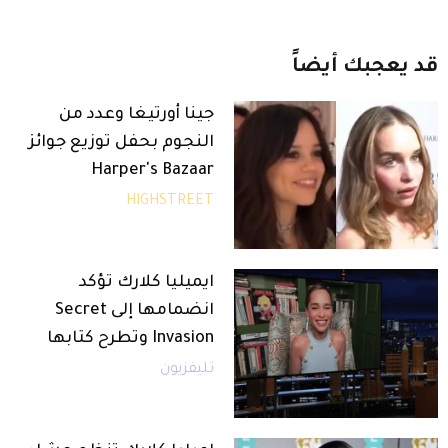
قد
يعجبك
أيضاً
جينا أورتيغا وعدد من
النجوم بحفل توزيع جوائز
Harper's Bazaar
HIGHSTREET
ايميليا كلارك تؤكد
انضمامها إلى Secret
Invasion وتطرح كتابها
تليفزيون