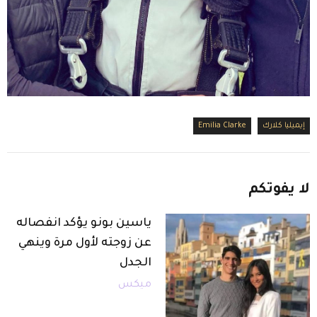
إيميليا كلارك
Emilia Clarke
لا
يفوتكم
ياسين بونو يؤكد انفصاله
عن زوجته لأول مرة وينهي
الجدل
ميكس