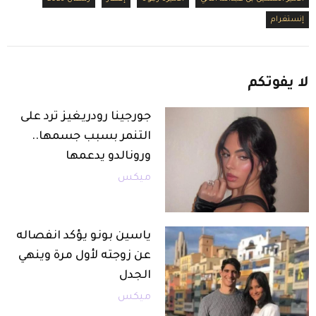
إنستغرام
لا
يفوتكم
جورجينا رودريغيز ترد على
التنمر بسبب جسمها..
ورونالدو يدعمها
ميكس
ياسين بونو يؤكد انفصاله
عن زوجته لأول مرة وينهي
الجدل
ميكس