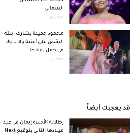
حفلها غدًا بالساحل
الشمالي
موسيقى
محمود حميدة يشارك ابنته
الرقص على أغنية ولا يا ولا
في حفل زفافها
ميكس
قد
يعجبك
أيضاً
إطلالة الأميرة إيمان في عيد
ميلادها الثاني بتوقيع Next