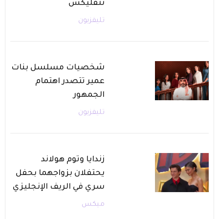
نتفليكس
تليفزيون
شخصيات مسلسل بنات
عمير تتصدر اهتمام
الجمهور
تليفزيون
زندايا وتوم هولاند
يحتفلان بزواجهما بحفل
سري في الريف الإنجليزي
ميكس