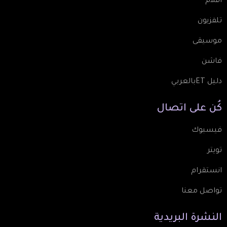
أفلام
تلفزيون
موسيقى
فاشن
دليل ETبالعربي
كُن
على
اتصال
فيسبوك
تويتر
انستقرام
تواصل معنا
النشرة
البريدية