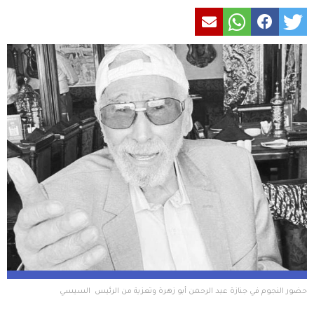
حضور النجوم في جنازة عبد الرحمن أبو زهرة وتعزية من الرئيس  السيسي