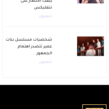
يلفت الأنظار على
نتفليكس
تليفزيون
شخصيات مسلسل بنات
عمير تتصدر اهتمام
الجمهور
تليفزيون