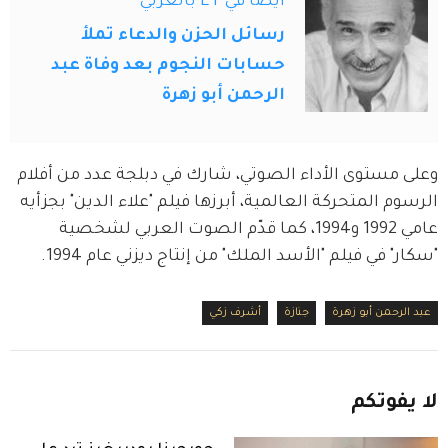
أيضاً في ET بالعربي
رسائل الحزن والدعاء تملأ
حسابات النجوم بعد وفاة عبد
الرحمن أبو زهرة
وعلى مستوى الأداء الصوتي، شارك في دبلجة عدد من أفلام 
الرسوم المتحركة العالمية، أبرزها فيلم "علاء الدين" بجزأيه 
عامي 1992 و1994، كما قدّم الصوت العربي لشخصية 
"سكار" في فيلم "الأسد الملك" من إنتاج ديزني عام 1994.
عبد الرحمن أبو زهرة
جنازة
أشرف زكي
لا
يفوتكم