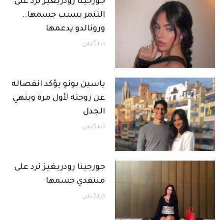
جورجينا رودريغيز ترد على
التنمر بسبب جسمها..
ورونالدو يدعمها
ميكس
ياسين بونو يؤكد انفصاله
عن زوجته لأول مرة وينهي
الجدل
ميكس
جورجينا رودريغيز ترد على
منتقدي جسمها
ميكس