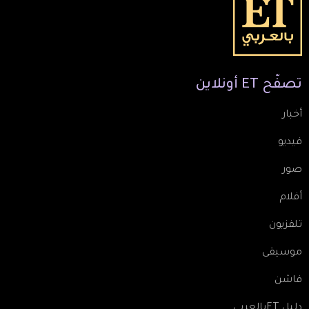
تصفّح
ET
أونلاين
أخبار
فيديو
صور
أفلام
تلفزيون
موسيقى
فاشن
دليل ETبالعربي