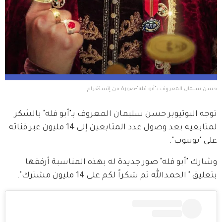
حسن سلمان المعروف بـ"أبو فله"-صورة من إنستغرام
توجه اليوتيوبر حسن سليمان المعروف بـ"أبو فله" بالشكر 
لمتابعيه بعد وصول عدد المتابعين إلى 14 مليون عبر قناته 
على "يوتيوب".
وشارك "أبو فله" صور جديدة له بهذه المناسبة أرفقها 
بتعليق " الحمدالله ثم شكراً لكم على 14 مليون مشترك".