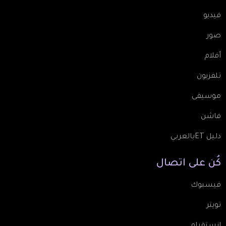
فيديو
صور
أفلام
تلفزيون
موسيقى
فاشن
دليل ETبالعربي
كُن
على
اتصال
فيسبوك
تويتر
انستقرام