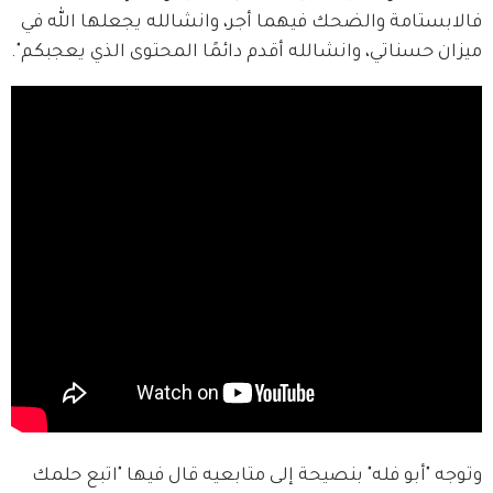
فالابستامة والضحك فيهما أجر، وانشالله يجعلها الله في 
ميزان حسناتي، وانشالله أقدم دائمًا المحتوى الذي يعجبكم".
وتوجه "أبو فله" بنصيحة إلى متابعيه قال فيها "اتبع حلمك 