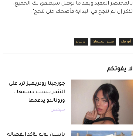
بالمختصر المفيد وبعد ما توصل سيصفق لك الجميع، 
تذكر إن لم تنجح في البداية فأضحك حتى تنجح".
أبو فله
حسن سليمان
يوتيوبر
لا
يفوتكم
جورجينا رودريغيز ترد على
التنمر بسبب جسمها..
ورونالدو يدعمها
ميكس
ياسين بونو يؤكد انفصاله