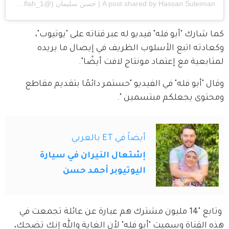
A post shared by Hassan Suleiman | حسن سليمان (@aboflah_1)
كما شارك "أبو فله" فيديو له عبر قناته على "يوتيوب"، 
وكعادته اتبع الأسلوب الظريف في إيصال ما يريده 
لمتابعية مع إعتماد مونتاج لافت أيضًا".
وقال "أبو فله" في الفيديو "حستمر دائمًا بتقديم مقاطع 
ومحتوى يجعلكم مبتسمين ".
أيضاً في ET بالعربي
إشتعال النيران في سيارة
اليوتيوبر أحمد حسن
 وتابع "14 مليون مشترك هم عبارة عن عائلة تجمعت في 
هذه القناة وسميت "أبو فله" لأن الغاية والله إنك تضحك، 