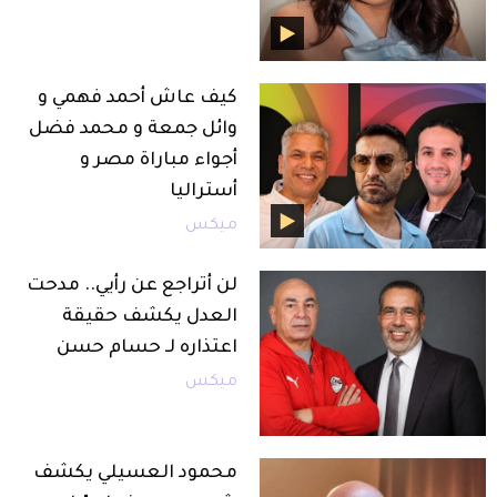
كيف عاش أحمد فهمي و
وائل جمعة و محمد فضل
أجواء مباراة مصر و
أستراليا
ميكس
لن أتراجع عن رأيي.. مدحت
العدل يكشف حقيقة
اعتذاره لـ حسام حسن
ميكس
محمود العسيلي يكشف