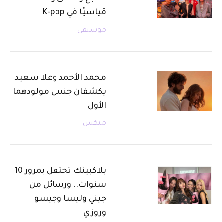
قياسيًا في K-pop
موسيقى
محمد الأحمد وعلا سعيد
يكشفان جنس مولودهما
الأول
ميكس
بلاكبينك تحتفل بمرور 10
سنوات.. ورسائل من
جيني وليسا وجيسو
وروزي