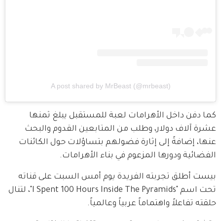
A post shared by MrBeast (@mrbeast)
كما دفن داخل الأهرامات لعبة للمستقبل يبلغ ثمنها 
عشرة آلاف دولار، وطلب من المتابعين القدوم والبحث 
عنها، إضافةً إلى إثارة فضولهم بتساؤلات حول الكائنات 
الفضائية ودورها المزعوم في بناء الأهرامات.
بيست أطلق تجربته الفريدة يوم أمس السبت على قناته 
تحت اسم "I Spent 100 Hours Inside The Pyramids"، لتنال 
حلقته تفاعلاً واهتماماً عربياً وعالمياً.