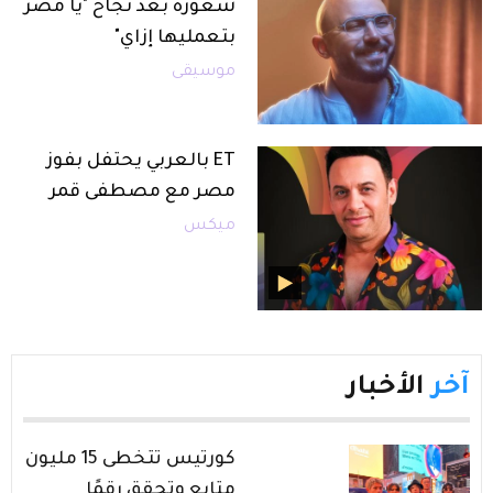
شعوره بعد نجاح "يا مصر
بتعمليها إزاي"
موسيقى
ET بالعربي يحتفل بفوز
مصر مع مصطفى قمر
ميكس
آخر
الأخبار
كورتيس تتخطى 15 مليون
متابع وتحقق رقمًا