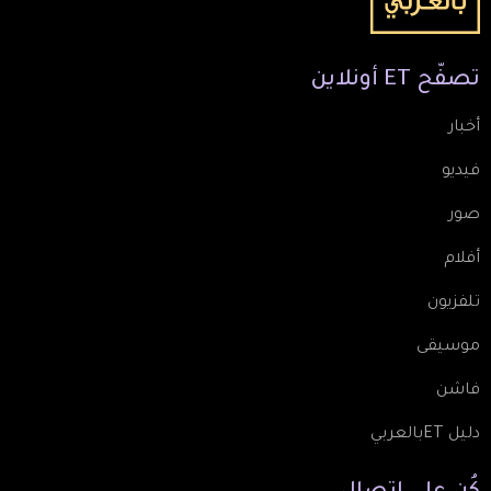
تصفّح
ET
أونلاين
أخبار
فيديو
صور
أفلام
تلفزيون
موسيقى
فاشن
دليل ETبالعربي