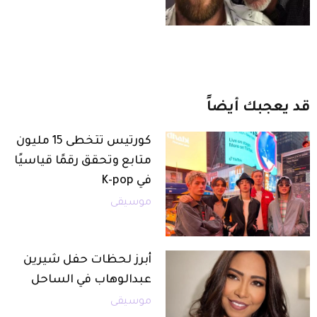
قد
يعجبك
أيضاً
كورتيس تتخطى 15 مليون
متابع وتحقق رقمًا قياسيًا
في K-pop
موسيقى
أبرز لحظات حفل شيرين
عبدالوهاب في الساحل
موسيقى