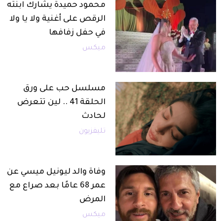
محمود حميدة يشارك ابنته
الرقص على أغنية ولا يا ولا
في حفل زفافها
ميكس
مسلسل حب على ورق
الحلقة 41 .. لين تتعرض
لحادث
تليفزيون
وفاة والد ليونيل ميسي عن
عمر 68 عامًا بعد صراع مع
المرض
ميكس