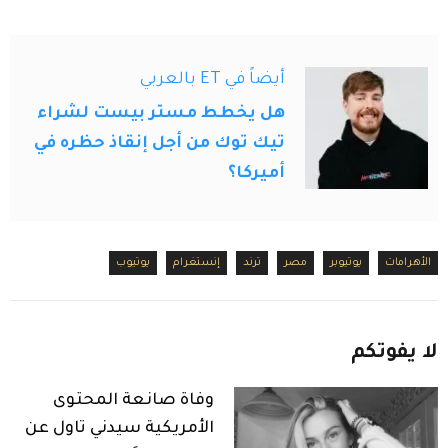
أيضاً في ET بالعربي
هل يخطط مستر بيست لشراء
تيك توك من أجل إنقاذ حظره في
أميركا؟
الأهرامات
يوتيوبر
مصر
ترند
إنستغرام
يوتيوب
لا
يفوتكم
وفاة صانعة المحتوى
الأمريكية سيدني تاول عن