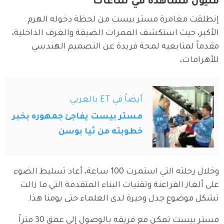
مليون مشاهدة في ساعات
إنطلقت مغامرة مستر بيست من لحظة دخوله الهرم 
الأكبر، حيث استكشف الممرات الضيقة والغرف الداخلية، 
مقدماً لمتابعيه لمحة فريدة عن التصميم الهندسي 
للأهرامات، 
أيضاً في ET بالعربي
مستر بيست يفاجئ جمهوره بخبر
خطوبته من ثيا بوسن
وخلال رحلته التي استمرت 100 ساعة، أعاد تسليط الضوء 
على ألغاز الفراعنة وتقنيات البناء المتقدمة التي ما زالت 
تشكل موضوع جدل وحيرة لدى العلماء حتى يومنا هذا.
مستر بيست تمكن مع فريقه بالوصول إلى عمق 30 متراً 