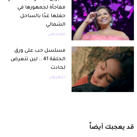
مفاجأة لجمهورها في
حفلها غدًا بالساحل
الشمالي
موسيقى
مسلسل حب على ورق
الحلقة 41 .. لين تتعرض
لحادث
تليفزيون
قد
يعجبك
أيضاً