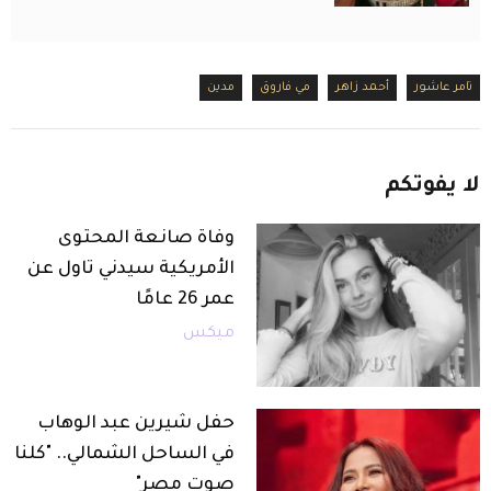
تامر عاشور
أحمد زاهر
مي فاروق
مدين
لا
يفوتكم
وفاة صانعة المحتوى
الأمريكية سيدني تاول عن
عمر 26 عامًا
ميكس
حفل شيرين عبد الوهاب
في الساحل الشمالي.. "كلنا
صوت مصر"