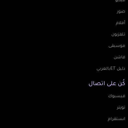
فيديو
صور
أفلام
تلفزيون
موسيقى
فاشن
دليل ETبالعربي
كُن
على
اتصال
فيسبوك
تويتر
انستقرام