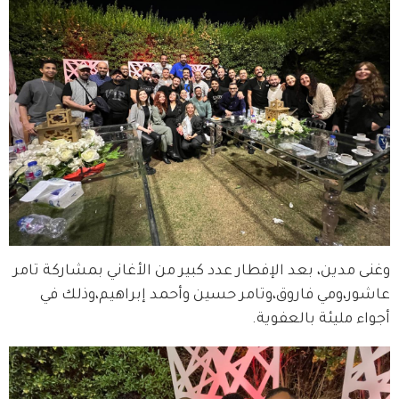
وغنى مدين، بعد الإفطار عدد كبير من الأغاني بمشاركة تامر 
عاشور،ومي فاروق،وتامر حسين وأحمد إبراهيم،وذلك في 
أجواء مليئة بالعفوية.