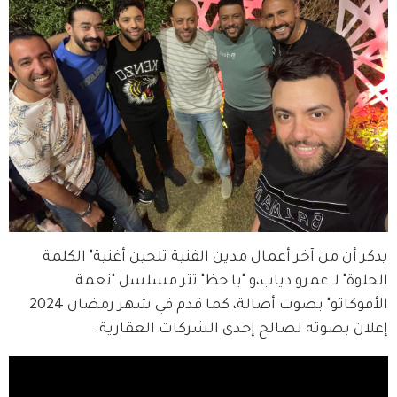
يذكر أن من آخر أعمال مدين الفنية تلحين أغنية" الكلمة 
الحلوة" لـ عمرو دياب،و "يا حظ" تتر مسلسل "نعمة 
الأفوكاتو" بصوت أصالة، كما قدم في شهر رمضان 2024 
إعلان بصوته لصالح إحدى الشركات العقارية.