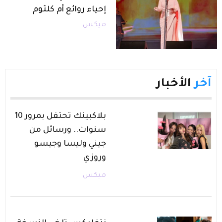
إحياء روائع أم كلثوم
ميكس
آخر
الأخبار
بلاكبينك تحتفل بمرور 10
سنوات.. ورسائل من
جيني وليسا وجيسو
وروزي
ميكس