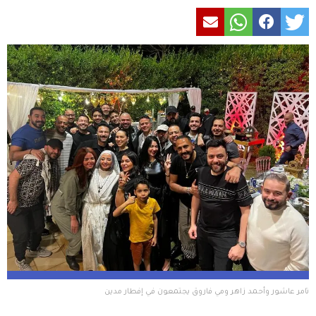
تامر عاشور وأحمد زاهر ومي فاروق يجتمعون في إفطار مدين