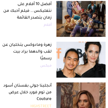
أفضل 10 أفلام على
نتفليكس .. فيلم أحبك من
زمان يتصدر القائمة
أفلام
زهرة ومادوكس يتخليان عن
لقب والدهما براد بيت
رسميًا
ميكس
أنجلينا جولي بفستان أسود
من توم فورد خلال عرض
Couture
HIGHSTREET