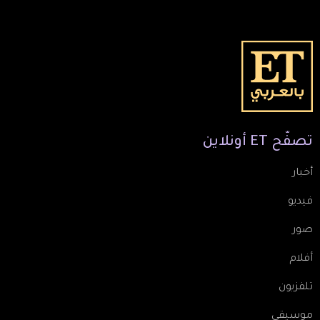
تصفّح
ET
أونلاين
أخبار
فيديو
صور
أفلام
تلفزيون
موسيقى