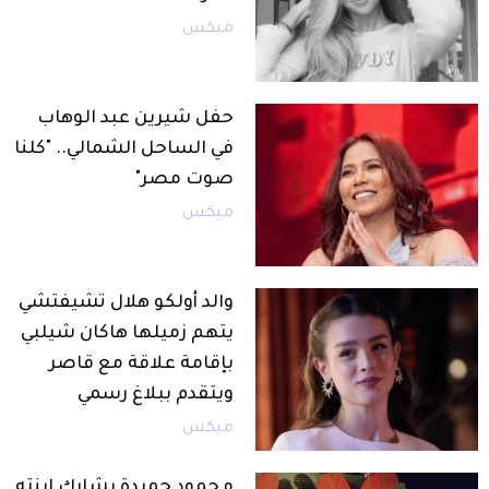
ميكس
حفل شيرين عبد الوهاب
في الساحل الشمالي.. "كلنا
صوت مصر"
ميكس
والد أولكو هلال تشيفتشي
يتهم زميلها هاكان شيلبي
بإقامة علاقة مع قاصر
ويتقدم ببلاغ رسمي
ميكس
محمود حميدة يشارك ابنته