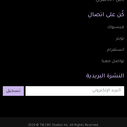
دليل ETبالعربي
كُن
على
اتصال
فيسبوك
تويتر
انستقرام
تواصل معنا
النشرة
البريدية
تسجيل
2026 © TM CBS Studios Inc. All Rights Reserved.