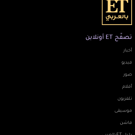
تصفّح
ET
أونلاين
أخبار
فيديو
صور
أفلام
تلفزيون
موسيقى
فاشن