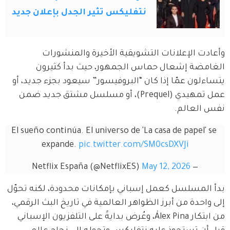
نتفليكس تثير الجدل بإعلان جديد
وأعادت الإعلانات التشويقية الأخيرة والمنشورات 
الغامضة إشعال حماس الجمهور، حيث بدأ كثيرون 
يتساءلون عمّا إذا كان “البروفيسور” سيعود بجزء جديد، أو 
عمل تمهيدي (Prequel)، أو مسلسل مشتق جديد ضمن 
نفس العالم.
El sueño continúa. El universo de 'La casa de papel' se 
expande. 
pic.twitter.com/SM0csDXVJi
May 12, 2026
— Netflix España (@NetflixES)
بدأ المسلسل كعمل إسباني بإمكانات محدودة، لكنه تحوّل 
إلى واحدة من أبرز الظواهر العالمية في تاريخ البث الرقمي، 
من ابتكار Álex Pina، وعُرض بدايةً على التلفزيون الإسباني 