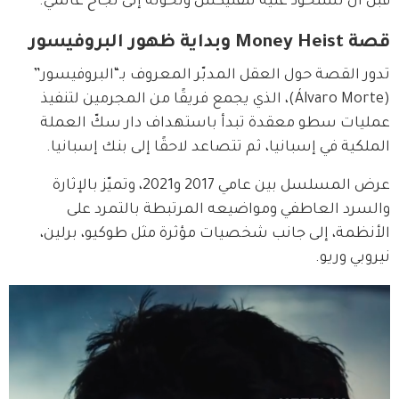
قبل أن تستحوذ عليه نتفليكس وتحوله إلى نجاح عالمي.
قصة Money Heist وبداية ظهور البروفيسور
تدور القصة حول العقل المدبّر المعروف بـ“البروفيسور” 
(Álvaro Morte)، الذي يجمع فريقًا من المجرمين لتنفيذ 
عمليات سطو معقدة تبدأ باستهداف دار سكّ العملة 
الملكية في إسبانيا، ثم تتصاعد لاحقًا إلى بنك إسبانيا.
عرض المسلسل بين عامي 2017 و2021، وتميّز بالإثارة 
والسرد العاطفي ومواضيعه المرتبطة بالتمرد على 
الأنظمة، إلى جانب شخصيات مؤثرة مثل طوكيو، برلين، 
نيروبي وريو.