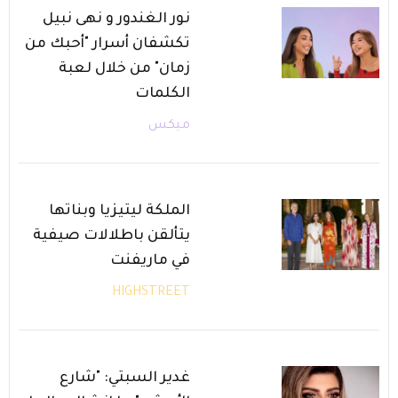
نور الغندور و نهى نبيل
تكشفان أسرار "أحبك من
زمان" من خلال لعبة
الكلمات
ميكس
الملكة ليتيزيا وبناتها
يتألقن باطلالات صيفية
في ماريفنت
HIGHSTREET
غدير السبتي: "شارع