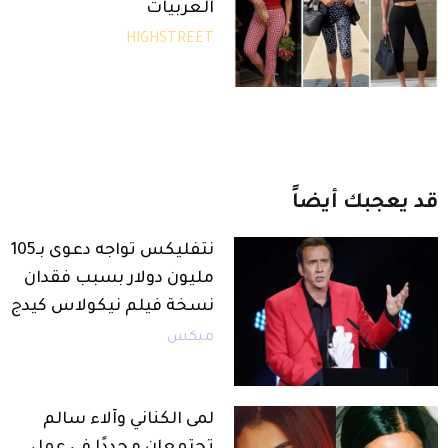
العربيات
HIGHSTREET
قد
يعجبك
أيضاً
نتفليكس تواجه دعوى بـ105
مليون دولار بسبب فقدان
نسخة فيلم نيكولاس كيدج
ميكس
لمى الكناني وآلاء سالم