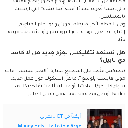
مختلفة من الأزقة إلى الشوارع، مع حضور واضح لأقنعة 
دالي، بينما تُعزف مجددًا أغنية “بيلا تشاو” التي ارتبطت 
بالمسلسل.
وفي اللقطة الأخيرة، يظهر مورتي وهو يخلع القناع، في 
إشارة قد تعني عودته بدور البروفيسور أو بشخصية قريبة 
منه.
هل تستعد نتفليكس لجزء جديد من لا كاسا
دي بابيل؟
نتفليكس علّقت على المقطع بعبارة: “الحلم مستمر… عالم 
موني هايست يتوسع”، ما عزّز الشكوك حول عمل جديد، 
سواء كان جزءًا سادسًا، أو مسلسلًا مشتقًا جديدًا بعد 
Berlin، أو حتى قصة مختلفة ضمن نفس العالم.
أيضاً في ET بالعربي
عودة محتملة لـ Money Heist..