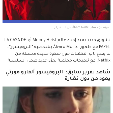
صورة من حساب Álvaro Morte على انستقرام
تشويق جديد يعيد إحياء عالم Money Heist أو LA CASA DE 
PAPEL مع ظهور  Álvaro Morte بشخصية “البروفيسور”، 
ما يفتح باب التكهنات حول خطوة جديدة محتملة من 
Netflix، مع تلميحات محتملة لجزء جديد ضمن السلسلة.
شاهد تقرير سابق: البروفيسور ألفارو مورتي
يعود من دون نظارة