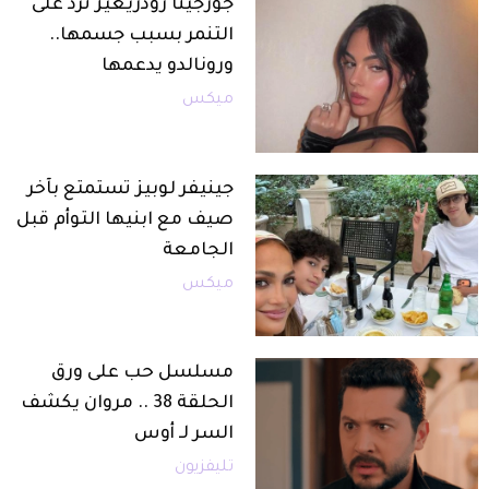
جورجينا رودريغيز ترد على
التنمر بسبب جسمها..
ورونالدو يدعمها
ميكس
جينيفر لوبيز تستمتع بآخر
صيف مع ابنيها التوأم قبل
الجامعة
ميكس
مسلسل حب على ورق
الحلقة 38 .. مروان يكشف
السر لـ أوس
تليفزيون