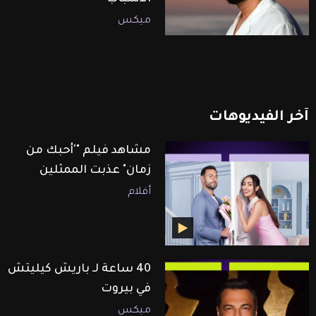
ميكس
آخر
الفيديوهات
مشاهد فيلم "'أحبك من
زمان" عذبت الممثلين
أفلام
40 ساعة لـ باريش كيليتش
في بيروت
ميكس