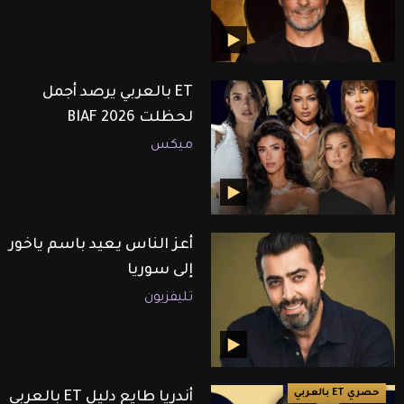
ET بالعربي يرصد أجمل
لحظلت BIAF 2026
ميكس
أعز الناس يعيد باسم ياخور
إلى سوريا
تليفزيون
حصري ET بالعربي
أندريا طايع دليل ET بالعربي