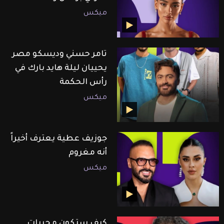
ميكس
تامر حسني وديسكو مصر
يحييان ليلة هايد بارك في
رأس الحكمة
ميكس
جوزيف عطية يعترف أخيراً
أنه مغروم
ميكس
كيف ستكون مجريات