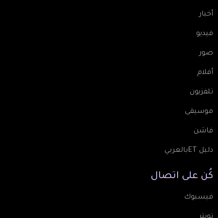
أخبار
فيديو
صور
أفلام
تلفزيون
موسيقى
فاشن
دليل ETبالعربي
كُن
على
اتصال
فيسبوك
تويتر