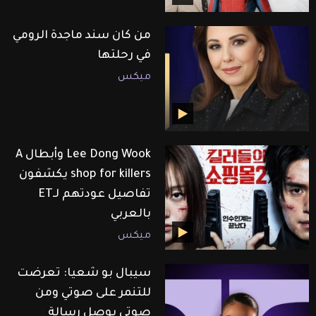
من كان سند ماجدة الرومي
في رحلتها
ميكس
Lee Dong Wook وأبطال A
shop for killers يكشفون
تفاصيل عودتهم لـET
بالعربي
ميكس
سيبال بو شعيا: تعرضت
للتنمر على صوتي ومن
صوتي بوصل رسالة