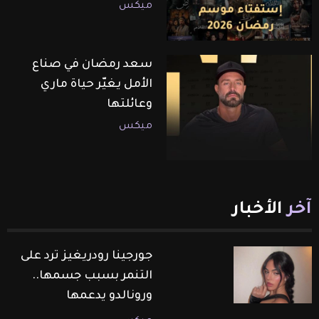
ميكس
سعد رمضان في صناع
الأمل يغيّر حياة ماري
وعائلتها
ميكس
آخر
الأخبار
جورجينا رودريغيز ترد على
التنمر بسبب جسمها..
ورونالدو يدعمها