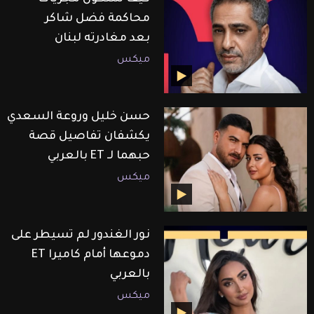
محاكمة فضل شاكر
بعد مغادرته لبنان
ميكس
حسن خليل وروعة السعدي
يكشفان تفاصيل قصة
حبهما لـ ET بالعربي
ميكس
نور الغندور لم تسيطر على
دموعها أمام كاميرا ET
بالعربي
ميكس