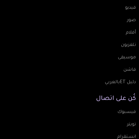
فيديو
صور
أفلام
تلفزيون
موسيقى
فاشن
دليل ETبالعربي
كُن
على
اتصال
فيسبوك
تويتر
انستقرام