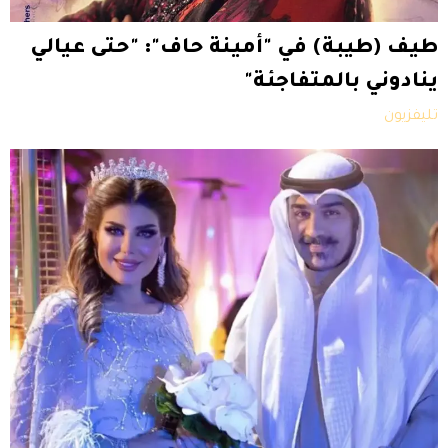
طيف (طيبة) في "أمينة حاف": "حتى عيالي
ينادوني بالمتفاجئة"
تليفزيون