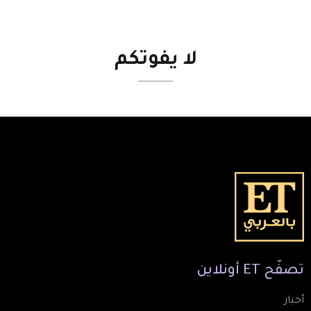
لا
يفوتكم
تصفّح
ET
أونلاين
أخبار