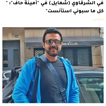
في الشرقاوي (شمايل) في "أمينة حاف": "
كل ما سبوني استأنست"
ميكس