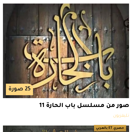
25
صورة
صور من مسلسل باب الحارة 11
تليفزيون
حصري ET بالعربي