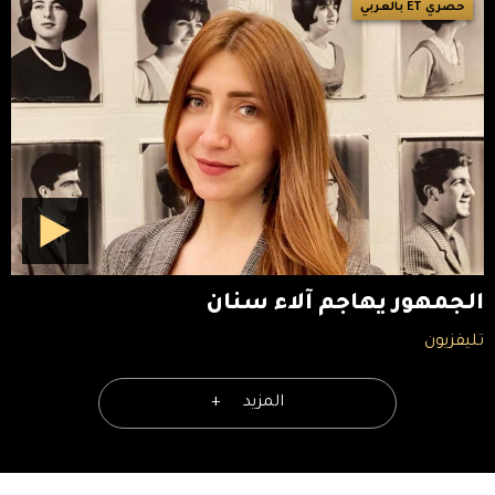
حصري ET بالعربي
الجمهور يهاجم آلاء سنان
تليفزيون
المزيد