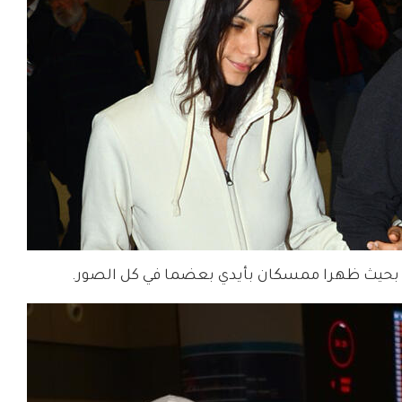
هما بحيث ظهرا ممسكان بأيدي بعضما في كل الصور.