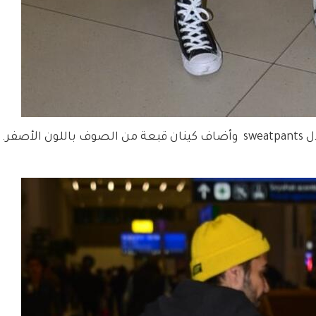
واعتمد كلّ منهما ستايل رياضي بامتياز من خلال sweatpants  وأضاف كينان قبعة من الصوف باللون 