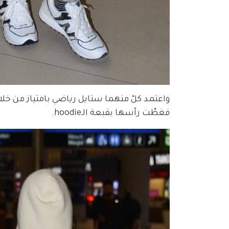
فغطّت رأسها بقبعة الـhoodie.  