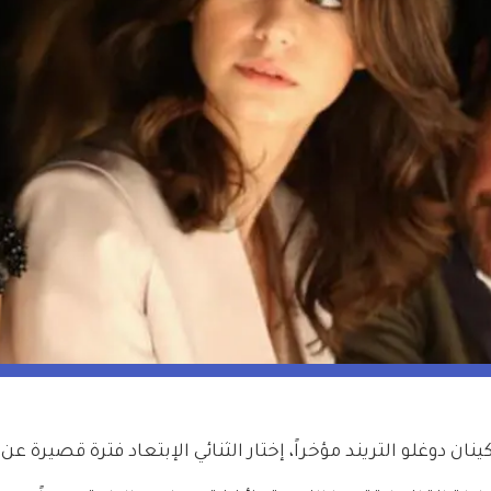
 دوغلو التريند مؤخراً، إختار الثنائي الإبتعاد فترة قصيرة عن 