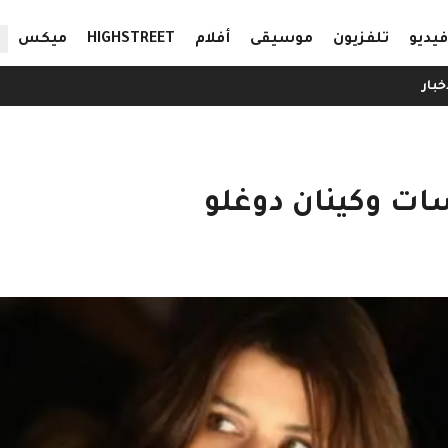
ال
فيديو
تلفزيون
موسيقى
أفلام
HIGHSTREET
ميكس
خبار
سات وكينان دوغلو