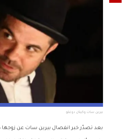
بيرين سات وكينان دوغلو
بعد تصدّر خبر انفصال بيرين سات عن زوجها كينان