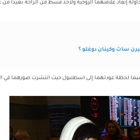
ولة إنقاذ علاقتهما الزوجية ولأخذ قسط من الراحة بعيداً من
يرن سات وكينان دوغلو ؟
لا سيما لحظة عودتهما إلى اسطنبول حيث انتشرت صورهما في ال