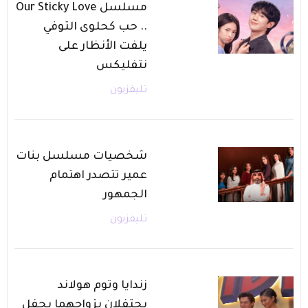
مسلسل Our Sticky Love
.. حب كحلوى التوفي
يلفت الأنظار على
نتفليكس
تليفزيون
شخصيات مسلسل بنات
عمير تتصدر اهتمام
الجمهور
تليفزيون
زندايا وتوم هولاند
يحتفلان بزواجهما بحفل