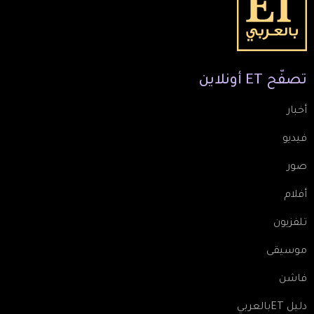
تصفّح
ET
أونلاين
أخبار
فيديو
صور
أفلام
تلفزيون
موسيقى
فاشن
دليل ETبالعربي