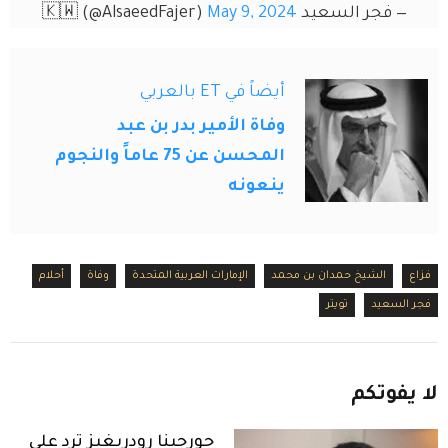
— فجر السعيد 🇰🇼 (@AlsaeedFajer)
May 9, 2024
أيضاً في ET بالعربي
وفاة الأمير بدر بن عبد
المحسن عن 75 عاماً والنجوم
ينعونه
فزاع
الشيخ حمدان بن محمد
الإمارات العربية المتحدة
وفاة
أحلام
فجر السعيد
تويتر
لا
يفوتكم
جورجينا رودريغيز ترد على