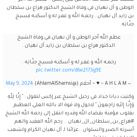
الوطن و آل نهيان في وفاة الشيخ الدكتور هزاع بن سلطان 
بن زايد آل نهيان . رحمـه الله و غفـر له و أسكنـه فسيـح 
جنّـاتِه.
عظم الله أجر الوطن و آل نهيان في وفاة الشيخ 
الدكتور هزاع بن سلطان بن زايد آل نهيان .
رحمـه الله و غفـر له و أسكنـه فسيـح جنّـاتِه . 
pic.twitter.com/d6e2173g9E
— A H L A M ~ ♥️ ~ أحلام (@AhlamAlShamsi)
May 9, 2024
وكتبت ديانا حداد في رحيل الشيخ عبر إكس لتقول : " إِنَّا لِلّهِ 
وَإِنَّـا إِلَيْهِ رَاجِعونَ " لاحول ولا قوة الا بالله العلي العظيم 
بقلوب مؤمنة بقضاء الله وقدره انتقل إلى رحمة الله الشيخ 
#هزاع_بن_سلطان_ال_نهيان .. رحم الله الفقيد والهم 
أسرته الصبر والسلوان ..عزائنا لـ آل نهيان الكرام ولشعب 