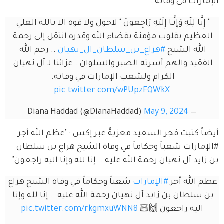
الإمارات في وفاته".
" إِنَّا لِلّهِ وَإِنَّـا إِلَيْهِ رَاجِعونَ " لاحول ولا قوة الا بالله العلي 
العظيم بقلوب مؤمنة بقضاء الله وقدره انتقل إلى رحمة 
الله الشيخ 
#هزاع_بن_سلطان_ال_نهيان
 .. رحم الله 
الفقيد والهم أسرته الصبر والسلوان ..عزائنا لـ آل نهيان 
الكرام ولشعب الإمارات في وفاته. 
pic.twitter.com/wPUpzFQWkX
May 9, 2024
— Diana Haddad (@DianaHaddad)
أيضاً كتبت فجر السعيد معزيةً عبر إكس : "عظم الله أجر 
#الإمارات شعباً وحكاماً في وفاة الشيخ هزاع بن سلطان 
بن زايد آل نهيان رحمة الله عليه .. إنا لله وإنا اليه راجعون".
عظم الله أجر 
#الإمارات
 شعباً وحكاماً في وفاة الشيخ هزاع 
بن سلطان بن زايد آل نهيان رحمة الله عليه .. إنا لله وإنا 
اليه راجعون 🙌🏻 
pic.twitter.com/rkgmxuWNN8