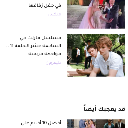
في حفل زفافها
ميكس
مسلسل مازلت في
السابعة عشر الحلقة 11 ..
مواجهة مرتقبة
تليفزيون
قد
يعجبك
أيضاً
أفضل 10 أفلام على