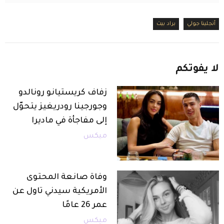
أنجلينا جولي
براد بيت
لا
يفوتكم
زفاف كريستيانو رونالدو
وجورجينا رودريغيز يتحوّل
إلى مفاجأة في ماديرا
ميكس
وفاة صانعة المحتوى
الأمريكية سيدني تاول عن
عمر 26 عامًا
ميكس