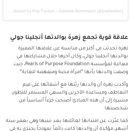
A post shared by Pop Faction - Jasmine Anomnachi (@popfaction)
علاقة قوية تجمع زهرة بوالدتها أنجلينا جولي
زهرة تحدثت في أكثر من مناسبة عن علاقتها المميزة 
بوالدتها أنجلينا جولي، وكان آخرها خلال مشاركتها في 
فعالية لمؤسسة Pearls of Purpose Foundation، حيث 
وصفت والدتها بأنها “امرأة محبة ومتفهمة للغاية”.
وأكدت زهرة أن والدتها ربّتها مع أشقائها على قيم 
التعاطف ومساعدة الآخرين والسعي المستمر للتطور، 
مشيرة إلى أن هذه المبادئ أصبحت جزءاً أساسياً من 
شخصيتها.
كما عبّرت عن امتنانها لعائلتها بعد تبنيها وهي بعمر ستة 
أشهر، مؤكدة أن والدتها كانت دائماً نموذجاً يحتذى به في 