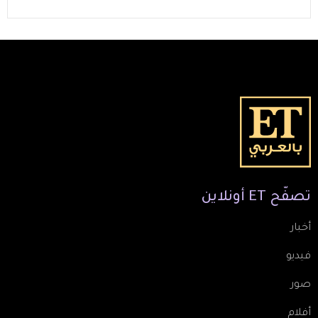
تصفّح
ET
أونلاين
أخبار
فيديو
صور
أفلام