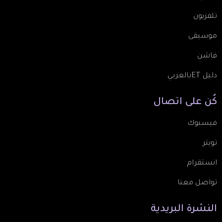
تلفزيون
موسيقى
فاشن
دليل ETبالعربي
كُن
على
اتصال
فيسبوك
تويتر
انستقرام
تواصل معنا
النشرة
البريدية