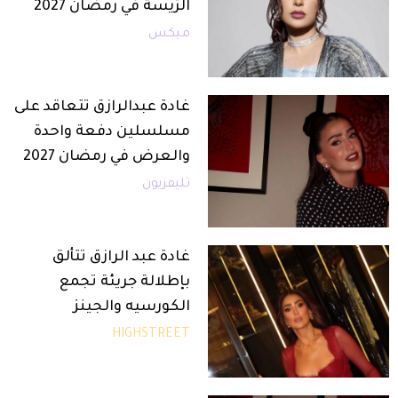
الرّيسة في رمضان 2027
ميكس
غادة عبدالرازق تتعاقد على
مسلسلين دفعة واحدة
والعرض في رمضان 2027
تليفزيون
غادة عبد الرازق تتألق
بإطلالة جريئة تجمع
الكورسيه والجينز
HIGHSTREET