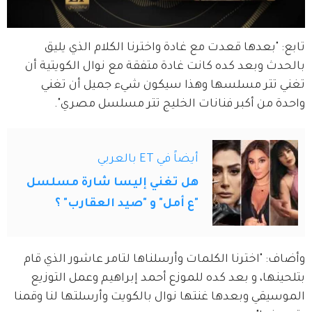
تابع: "بعدها قعدت مع غادة واخترنا الكلام الذي يليق 
بالحدث وبعد كده كانت غادة متفقة مع نوال الكويتية أن 
تغني تتر مسلسها وهذا سيكون شيء جميل أن تغني 
واحدة من أكبر فنانات الخليج تتر مسلسل مصري".
أيضاً في ET بالعربي
هل تغني إليسا شارة مسلسل
"ع أمل" و "صيد العقارب" ؟
وأضاف: "اخترنا الكلمات وأرسلناها لتامر عاشور الذي قام 
بتلحينها، و بعد كده للموزع أحمد إبراهيم وعمل التوزيع 
الموسيقي وبعدها غنتها نوال بالكويت وأرسلتها لنا وقمنا 