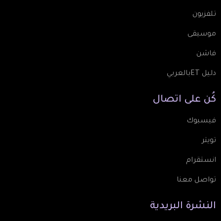
تلفزيون
موسيقى
فاشن
دليل ETبالعربي
كُن
على
اتصال
فيسبوك
تويتر
انستقرام
تواصل معنا
النشرة
البريدية