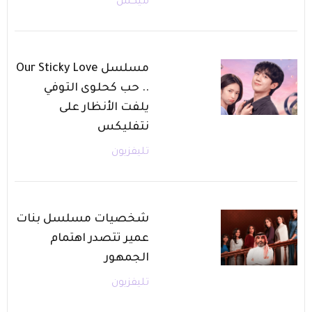
ميكس
مسلسل Our Sticky Love
.. حب كحلوى التوفي
يلفت الأنظار على
نتفليكس
تليفزيون
شخصيات مسلسل بنات
عمير تتصدر اهتمام
الجمهور
تليفزيون