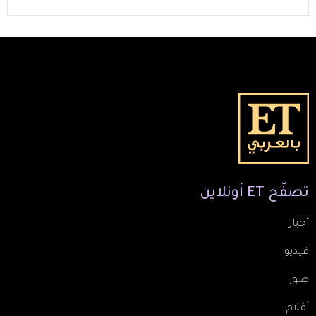
تصفّح
ET
أونلاين
أخبار
فيديو
صور
أفلام