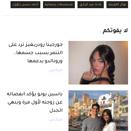
نوال الكويتية
غادة عبد الرازق
مسلسلات رمضانية
أحمد حسن راؤول
لا
يفوتكم
جورجينا رودريغيز ترد على
التنمر بسبب جسمها..
ورونالدو يدعمها
ميكس
ياسين بونو يؤكد انفصاله
عن زوجته لأول مرة وينهي
الجدل
ميكس