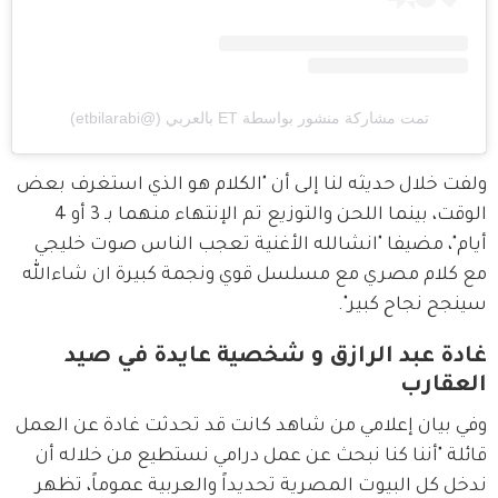
تمت مشاركة منشور بواسطة ‏‎ET بالعربي‎‏ (@‏‎etbilarabi‎‏)
ولفت خلال حديثه لنا إلى أن "الكلام هو الذي استغرف بعض 
الوقت، بينما اللحن والتوزيع تم الإنتهاء منهما بـ 3 أو 4 
أيام"، مضيفا "انشالله الأغنية تعجب الناس صوت خليجي 
مع كلام مصري مع مسلسل قوي ونجمة كبيرة ان شاءالله 
سينجح نجاح كبير".
غادة عبد الرازق و شخصية عايدة في صيد
العقارب
وفي بيان إعلامي من شاهد كانت قد تحدثت غادة عن العمل 
قائلة "أننا كنا نبحث عن عمل درامي نستطيع من خلاله أن 
ندخل كل البيوت المصرية تحديداً والعربية عموماً، تظهر 