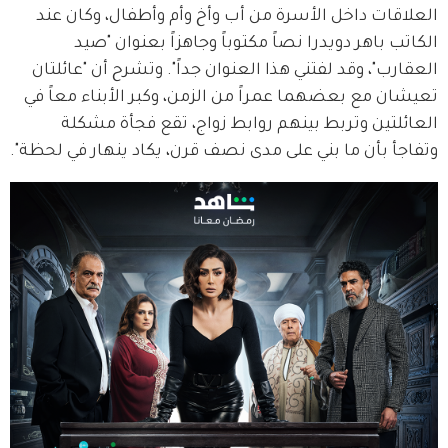
العلاقات داخل الأسرة من أب وأخ وأم وأطفال، وكان عند 
الكاتب باهر دويدرا نصاً مكتوباً وجاهزاً بعنوان "صيد 
العقارب"، وقد لفتني هذا العنوان جداً". وتشرح أن "عائلتان 
تعيشان مع بعضهما عمراً من الزمن، وكبر الأبناء معاً في 
العائلتين وتربط بينهم روابط زواج، تقع فجأة مشكلة 
وتفاجأ بأن ما بني على مدى نصف قرن، يكاد ينهار في لحظة".