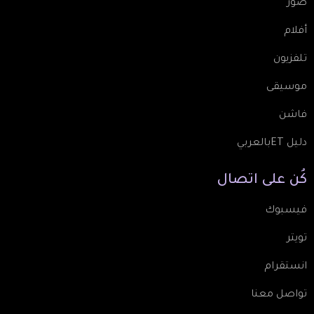
صور
أفلام
تلفزيون
موسيقى
فاشن
دليل ETبالعربي
كُن
على
اتصال
فيسبوك
تويتر
انستقرام
تواصل معنا