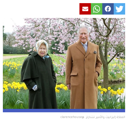
الملكة إليزابيث والأمير تشارلز  @clarencehouse