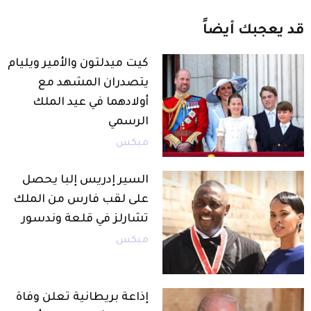
قد
يعجبك
أيضاً
كيت ميدلتون والأمير ويليام
يتصدران المشهد مع
أولادهما في عيد الملك
الرسمي
ميكس
السير إدريس إلبا يحصل
على لقب فارس من الملك
تشارلز في قلعة وندسور
ميكس
إذاعة بريطانية تعلن وفاة