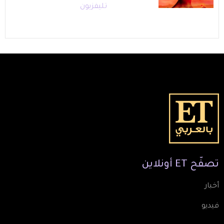
تليفزيون
تصفّح
ET
أونلاين
أخبار
فيديو