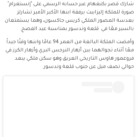
شارك قصر بكنغهام عبر حسابه الرسمي على "إنستغرام" 
صورة للملكة إليزابيث برفقة ابنها الأكبر الأمير تشارلز 
بعدسة المصور الملكي كريس جاكسون، وهما يستمتعان 
بالسير معًا في  قلعة وندسور بمناسبة عيد الفصح.
وأمضت الملكة البالغة من العمر 94 عامًا وابنها وقتًا جيداً 
معًا أثناء تجوالهما بين أزهار النرجس البري وأزهار الكرز في 
فروغمور هاوس التاريخي العريق وهو سكن ملكي يبعد 
حوالي نصف ميل عن جنوب قلعة وندسور.