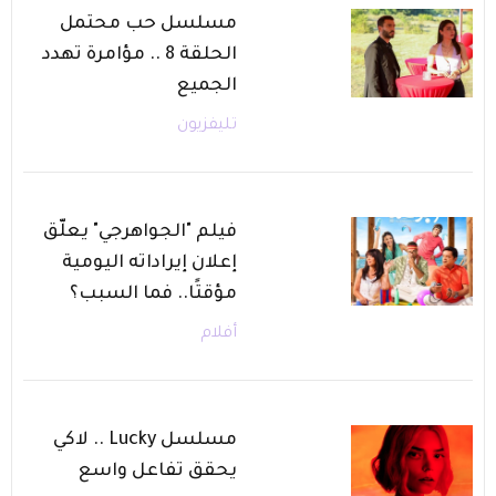
مسلسل حب محتمل
الحلقة 8 .. مؤامرة تهدد
الجميع
تليفزيون
فيلم "الجواهرجي" يعلّق
إعلان إيراداته اليومية
مؤقتًا.. فما السبب؟
أفلام
مسلسل Lucky .. لاكي
يحقق تفاعل واسع