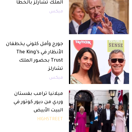
الملك تشارلز بالخطأ
ميكس
جورج وأمل كلوني يخطفان
الأنظار في The King’s
Trust بحضور الملك
تشارلز
ميكس
ميلانيا ترامب بفستان
وردي من ديور كوتور في
البيت الأبيض
HIGHSTREET