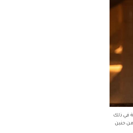
 في ذلك 
ن حنين 