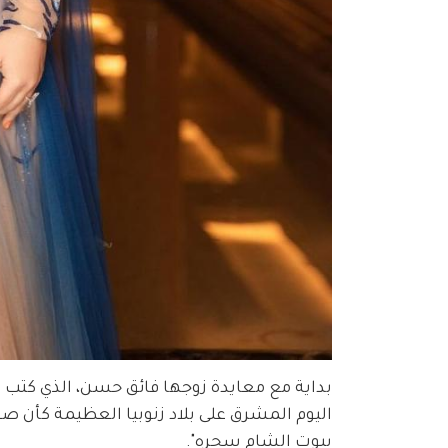
بداية مع معايدة زوجها فائق حسن، الذي كتب ع
اليوم المشرق على بلاد زنوبيا العظيمة كأن 
بيوت الشام سحره".