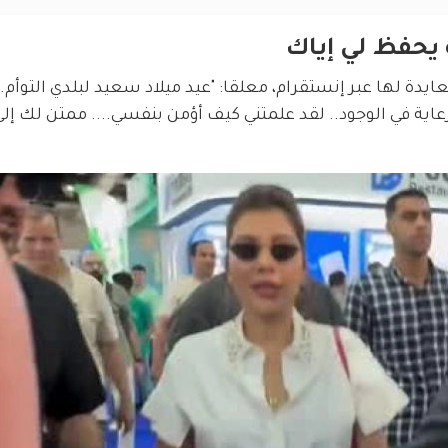
ه يحفظ لي إياك
يدة لها عبر إنستقرام، معلقا: "عيد ميلاد سعيد لبلدي التوأم. أ
عاية في الوجود.. لقد علمتني كيف أؤمن بنفسي.... ممتن لك إلى ا