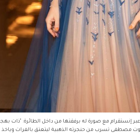
بر إنستقرام مع صورة له برفقتها من داخل الطائرة: "ذات بهجة
صوت مصطفى تسرب من حنجرته الذهبية ليتعتق بالفرات وياخذ م