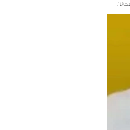
انا".