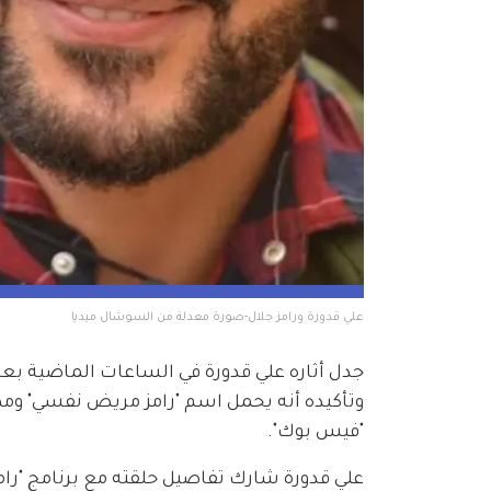
علي قدورة ورامز جلال-صورة معدلة من السوشال ميديا
وتأكيده أنه يحمل اسم "رامز مريض نفسي" ومطا
"فيس بوك".
علي قدورة شارك تفاصيل حلقته مع برنامج "رامز