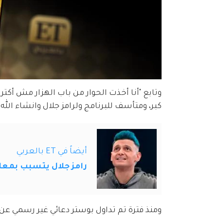
وتابع "أنا أخذت الحوار من باب الهزار مش أكتر
كبر، ومتأسف للبرنامج ولرامز جلال وانشاء الل
أيضاً في ET بالعربي
رامز جلال يتسبب بمعاقبة 3 موظفين بالمسرح القومي والمجلس الأعلى ل
ومنذ فترة تم تداول بوستر دعائي غير رسمي عن