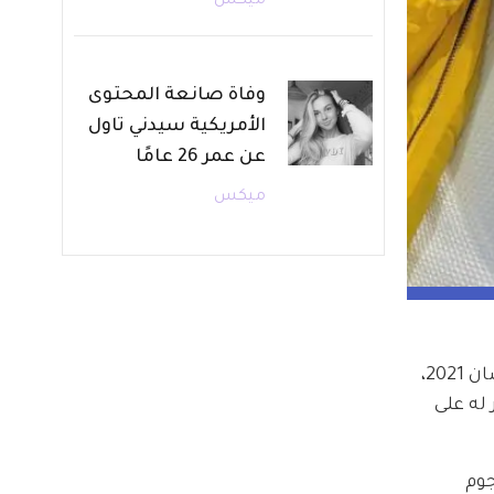
ميكس
وفاة صانعة المحتوى
الأمريكية سيدني تاول
عن عمر 26 عامًا
ميكس
جدل أثاره علي قدورة في الساعات الماضية بعد كشفه أسرار برنامج رامز جلال الجديد المنتظر عرضه في رمضان 2021، 
له على 
وم 