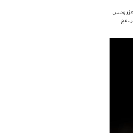
 ET بالعربي "كنت قاعد وبهزر ومش 
رنامج 