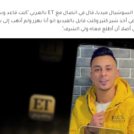
بعد انتشار فيديو علي قدورة بشكل واسع على السوشيال ميديا، قال في اتصال مع
 أخذ شير كتير وكنت قايل بالفيديو انو أنا بهزر ولم أذهب إلى ب
ي أصلا أن أطلع معاه ولي الشرف".