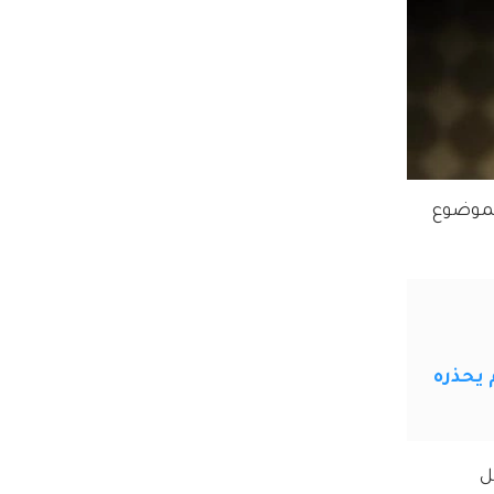
لموضوع 
ل 