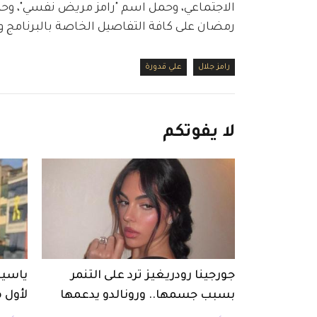
الاجتماعي، وحمل اسم "رامز مريض نفسي"، وحتى
رمضان على كافة التفاصيل الخاصة بالبرنامج و
رامز جلال
علي قدورة
لا
يفوتكم
جورجينا رودريغيز ترد على التنمر
ياسين
بسبب جسمها.. ورونالدو يدعمها
لأول 