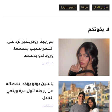
فارس الحلو
مولانا
نجوم سوريا
لا
يفوتكم
جورجينا رودريغيز ترد على
التنمر بسبب جسمها..
ورونالدو يدعمها
ميكس
ياسين بونو يؤكد انفصاله
عن زوجته لأول مرة وينهي
الجدل
ميكس