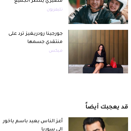
مصيري ينتظر الجميع
تليفزيون
جورجينا رودريغيز ترد على
منتقدي جسمها
ميكس
قد
يعجبك
أيضاً
أعز الناس يعيد باسم ياخور
إلى سوريا