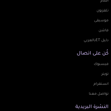
أفلام
تلفزيون
موسيقى
فاشن
دليل ETبالعربي
كُن
على
اتصال
فيسبوك
تويتر
انستقرام
تواصل معنا
النشرة
البريدية