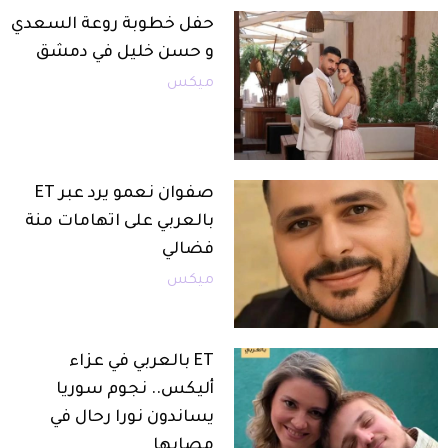
حفل خطوبة روعة السعدي
و حسن خليل في دمشق
ميكس
صفوان نعمو يرد عبر ET
بالعربي على اتهامات منة
فضالي
ميكس
ET بالعربي في عزاء
أليكس.. نجوم سوريا
يساندون نورا رحال في
مصابها