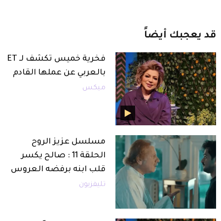
قد
يعجبك
أيضاً
فخرية خميس تكشف لـ ET
بالعربي عن عملها القادم
ميكس
مسلسل عزيز الروح
الحلقة 11 : صالح يكسر
قلب ابنه برفضه العروس
تليفزيون