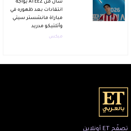
سان من ATEEZ يواجه
انتقادات بعد ظهوره في
مباراة مانشستر سيتي
وأتلتيكو مدريد
ميكس
تصفّح
ET
أونلاين