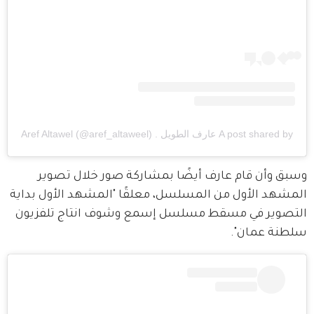
A post shared by عارف الطويل . Aref Altawel (@aref_altaweel)
وسبق وأن قام عارف أيضًا بمشاركة صور خلال تصوير 
المشهد الأول من المسلسل، معلقًا "المشهد الأول بداية 
التصوير في مسقط مسلسل إسمع وشوف انتاج تلفزيون 
سلطنة عمان".