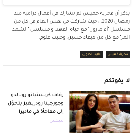
يذكر أن فخرية خميس لم تشارك في أعمال درامية منذ 
رمضان 2020، ، حيث شاركت في نفس العام في كل من 
مسلسل "أم هارون" مع حياة الفهد، و مسلسل "الشهد 
المر" مع كل من هيفاء حسين، وحبيب غلوم.
فخرية خميس
عارف الطويل
لا
يفوتكم
زفاف كريستيانو رونالدو
وجورجينا رودريغيز يتحوّل
إلى مفاجأة في ماديرا
ميكس