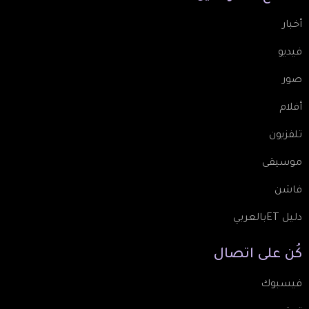
أخبار
فيديو
صور
أفلام
تلفزيون
موسيقى
فاشن
دليل ETبالعربي
كُن
على
اتصال
فيسبوك