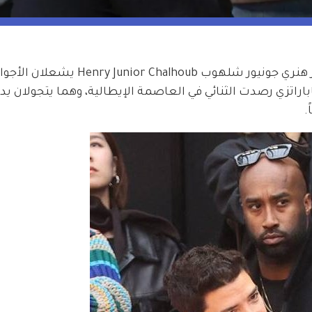
كاميلا كابيلو Camila Cabello وحبيبها الملياردير هنري جونيور شلهوب ub
اراتزي رصدت الثنائي في العاصمة الإيطالية، وهما يتجولان يداً 
.