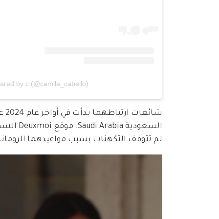
hared by c (@camila_cabello)
السعودية
لم تتوقف التكهنات بسبب مواعيدهما الرومانس