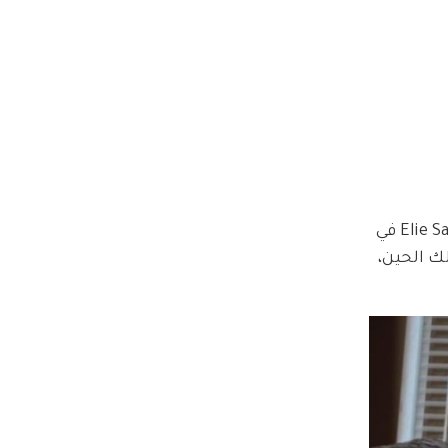
شائعات ارتباطهما بدأت في أواخر عام 2024 عندما شوهد الثنائي في إحدى الحفلات بعد عرض إيلي صعب Elie Saab في 
نذ ذلك الحين، 