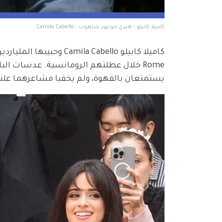
كاميلا كابيلو - هنري جونيور شلهوب - Camila Cabello 
Rome خلال عطلتهم الرومانسية. عدسات الباب
يستمتعان بالقهوة، ولم يخفيا مشاعرهما علناً