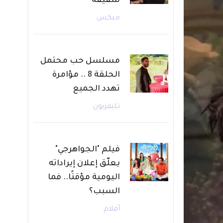
شقيقه
ميكس
مسلسل حب محتمل
الحلقة 8 .. مؤامرة
تهدد الجميع
تليفزيون
فيلم "الجواهرجي"
يعلّق إعلان إيراداته
اليومية مؤقتًا.. فما
السبب؟
أفلام