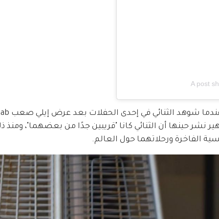
A post s
 Saudi Arabia. موقع Deuxmoi الشهير نشر حينها أن الثنائي كانا "قريبين جدًا من بعضهما"، وم
ية الفاخرة ورحلاتهما حول العالم.