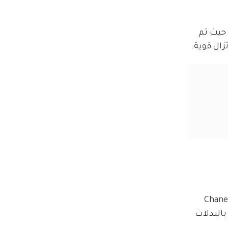
 في إظهار حبهما، حيث تم 
زال قوية.
جولة كاميلا كابيلو وهنري الرومانسية في إيطاليا جاءت بعد أيام فقط من ظهورهما معًا في عرض دار شانيل Chanel 
تناسقة بالبدلات 