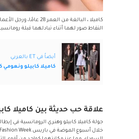
التقاط صور لهما أثناء تبادلهما قبلة رومانسي
أيضاً في ET بالعربي
كاميلا كابيلو ونعومي
علاقة حب حديثة بين كاميلا كا
السوداء، مما عزز مكانتهما كواحد من أقوى الثن