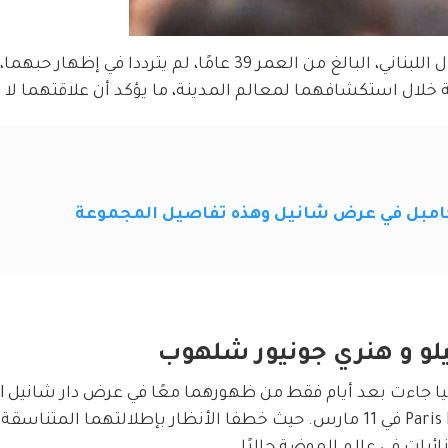
كاميلا ، البالغة من العمر 28 عامًا، ورجل الأعمال اللبناني، البالغ من العمر 39 عامًا، لم يترددا
ة خلال استكشافهما لمعالم المدينة، ما يؤكد أن علاقتهما لا ت
 كامبل في عرض شانيل وهذه تفاصيل المجموعة
بيلو و هنري جونيور شلهوب
خلال أسبوع الموضة في باريس Paris Fashion Week في 11 مارس. حيث خطفا الأنظار بإطلالتهما الم
ائيات في عالم الموضة حاليًا.