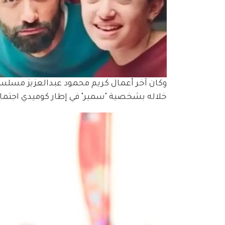
خلاله بشخصية "سمير" في إطار كوميدي اجتماع