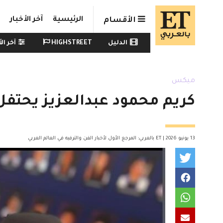
Skip to main conten
الرئيسية
آخر الأخبار
الأقسام
Watch menu
الدليل
HIGHSTREET
آخر الأ
ميكس
كريم محمود عبدالعزيز يحتفل 
13 يونيو 2026 | ET بالعربي: المرجع الأول لأخبار الفن والترفيه في العالم العربي