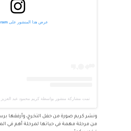
عرض هذا المنشور على Instagram
تمت مشاركة منشور بواسطة ‏‎كريم محمود عبد العزيز‎‏ (@‏‎karimmahmoudabdelaziz‎‏)
من مرحلة مهمة في حياتها لمرحلة أهم في ال