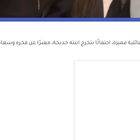
ة مميزة، احتفالًا بتخرج ابنته خديجة، معبرًا عن فخره وسعاد