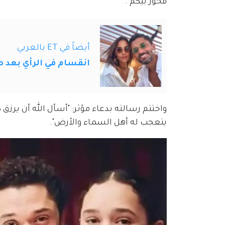
فخور بيكم".
أيضاً في ET بالعربي
انقسام في الرأي بعد طل
واختتم رسالته بدعاء مؤثر: "أسأل الله أن يرزق 
يتعجب له أهل السماء والأرض".