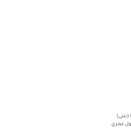
ونشر كريم صورة من حفل التخرج، وأرفقها برسالة مؤثرة قال فيها: "صورة من يوم مهم.. يوم تخرج الـ Khadooj (بنتي) 
ول عمري 