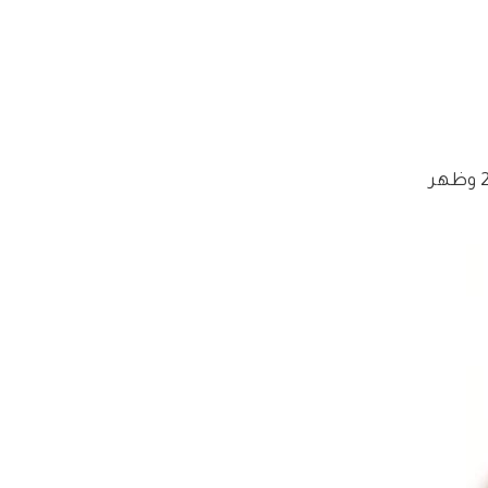
وكان آخر أعمال كريم محمود عبدالعزيز مسلسل "المتر سمير" الذي عرض في الموسم الرمضاني السابق 2026 وظهر 